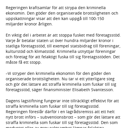
Regeringen kraftsamlar för att strypa den kriminella
ekonomin. Den göder den organiserade brottsligheten och
uppskattningar visar att den kan uppgå till 100-150
miljarder kronor årligen.
En viktig del i arbetet är att stoppa fusket med företagsstöd.
Varje år betalar staten ut över hundra miljarder kronor i
statliga företagsstöd, till exempel statsbidrag till föreningar,
kulturstöd och klimatstöd. Kriminella utnyttjar föreningar
och företag för att felaktigt fuska till sig företagsstöden. Det
måste få ett stopp.
–Vi stryper den kriminella ekonomin för den göder den
organiserade brottsligheten. Nu tar vi ett ytterligare steg
och gör det lättare att straffa kriminella som fuskar till sig
företagsstöd, säger finansminister Elisabeth Svantesson.
Dagens lagstiftning fungerar inte tillräckligt effektivt för att
straffa kriminella som fuskar till sig företagsstöd.
Regeringen föreslår därför i en lagrådsremiss att ett helt
nytt brott införs – subventionsbrott – som gör det lättare att
straffa kriminella som fuskar till sig företagsstöd. Den som
medvetet eller av grov oaktsamhet lämnar felaktiga