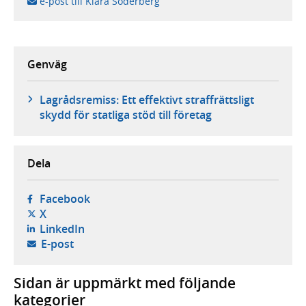
e-post till Klara Söderberg
Genväg
Lagrådsremiss: Ett effektivt straffrättsligt
skydd för statliga stöd till företag
Dela
- öppnas i ny flik, extern webbplats,
Facebook
- öppnas i ny flik, extern webbplats,
X
- öppnas i ny flik, extern webbplats,
LinkedIn
- öppnar din e-postklient,
E-post
Sidan är uppmärkt med följande
kategorier