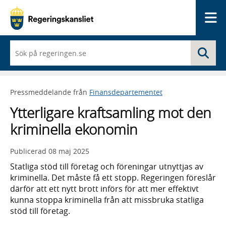
Me
När
Sö
du
börjar
skriva
så
Pressmeddelande från
Finansdepartementet
framträder
en
Ytterligare kraftsamling mot den
lista
med
kriminella ekonomin
sökförslag
Publicerad
08 maj 2025
Statliga stöd till företag och föreningar utnyttjas av
kriminella. Det måste få ett stopp. Regeringen föreslår
därför att ett nytt brott införs för att mer effektivt
kunna stoppa kriminella från att missbruka statliga
stöd till företag.