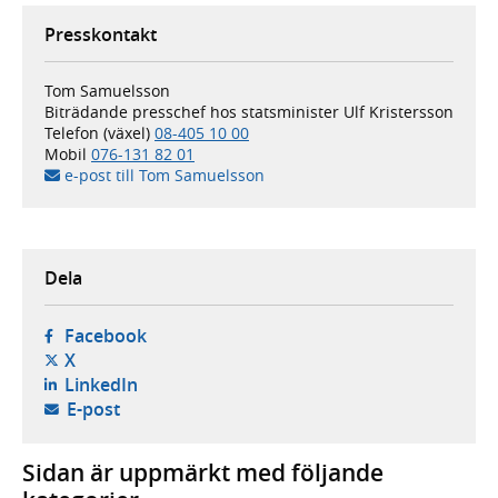
Presskontakt
Tom Samuelsson
Biträdande presschef hos statsminister Ulf Kristersson
Telefon (växel)
08-405 10 00
Mobil
076-131 82 01
e-post till Tom Samuelsson
Dela
- öppnas i ny flik, extern webbplats,
Facebook
- öppnas i ny flik, extern webbplats,
X
- öppnas i ny flik, extern webbplats,
LinkedIn
- öppnar din e-postklient,
E-post
Sidan är uppmärkt med följande