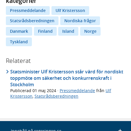
kategorier
Pressmeddelande
Ulf Kristersson
Statsrådsberedningen
Nordiska frågor
Danmark
Finland
Island
Norge
Tyskland
Relaterat
Statsminister Ulf Kristersson står värd för nordiskt
toppmöte om säkerhet och konkurrenskraft i
Stockholm
Publicerad
01 maj 2024
·
Pressmeddelande
från
Ulf
Kristersson
,
Statsrådsberedningen
Innehåll på regeringen.se