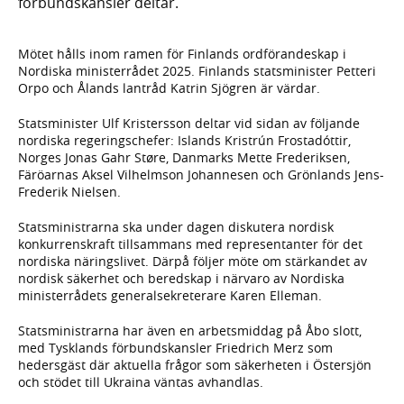
förbundskansler deltar.
Mötet hålls inom ramen för Finlands ordförandeskap i
Nordiska ministerrådet 2025. Finlands statsminister Petteri
Orpo och Ålands lantråd Katrin Sjögren är värdar.
Statsminister Ulf Kristersson deltar vid sidan av följande
nordiska regeringschefer: Islands Kristrún Frostadóttir,
Norges Jonas Gahr Støre, Danmarks Mette Frederiksen,
Färöarnas Aksel Vilhelmson Johannesen och Grönlands Jens-
Frederik Nielsen.
Statsministrarna ska under dagen diskutera nordisk
konkurrenskraft tillsammans med representanter för det
nordiska näringslivet. Därpå följer möte om stärkandet av
nordisk säkerhet och beredskap i närvaro av Nordiska
ministerrådets generalsekreterare Karen Elleman.
Statsministrarna har även en arbetsmiddag på Åbo slott,
med Tysklands förbundskansler Friedrich Merz som
hedersgäst där aktuella frågor som säkerheten i Östersjön
och stödet till Ukraina väntas avhandlas.