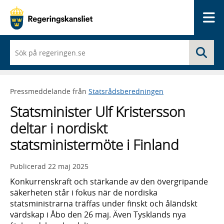
Me
När
Sö
du
börjar
skriva
så
Pressmeddelande från
Statsrådsberedningen
framträder
en
Statsminister Ulf Kristersson
lista
med
deltar i nordiskt
sökförslag
statsministermöte i Finland
Publicerad
22 maj 2025
Konkurrenskraft och stärkande av den övergripande
säkerheten står i fokus när de nordiska
statsministrarna träffas under finskt och åländskt
värdskap i Åbo den 26 maj. Även Tysklands nya