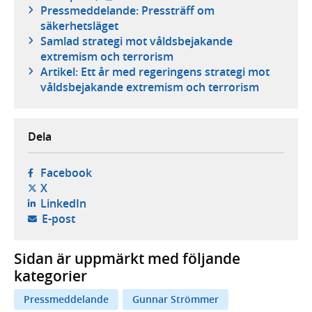
Pressmeddelande: Pressträff om
säkerhetsläget
Samlad strategi mot våldsbejakande
extremism och terrorism
Artikel: Ett år med regeringens strategi mot
våldsbejakande extremism och terrorism
Dela
- öppnas i ny flik, extern webbplats,
Facebook
- öppnas i ny flik, extern webbplats,
X
- öppnas i ny flik, extern webbplats,
LinkedIn
- öppnar din e-postklient,
E-post
Sidan är uppmärkt med följande
kategorier
Pressmeddelande
Gunnar Strömmer