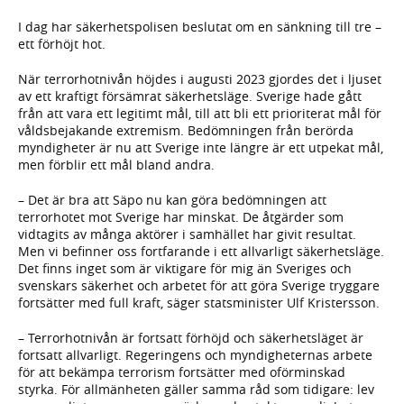
I dag har säkerhetspolisen beslutat om en sänkning till tre –
ett förhöjt hot.
När terrorhotnivån höjdes i augusti 2023 gjordes det i ljuset
av ett kraftigt försämrat säkerhetsläge. Sverige hade gått
från att vara ett legitimt mål, till att bli ett prioriterat mål för
våldsbejakande extremism. Bedömningen från berörda
myndigheter är nu att Sverige inte längre är ett utpekat mål,
men förblir ett mål bland andra.
– Det är bra att Säpo nu kan göra bedömningen att
terrorhotet mot Sverige har minskat. De åtgärder som
vidtagits av många aktörer i samhället har givit resultat.
Men vi befinner oss fortfarande i ett allvarligt säkerhetsläge.
Det finns inget som är viktigare för mig än Sveriges och
svenskars säkerhet och arbetet för att göra Sverige tryggare
fortsätter med full kraft, säger statsminister Ulf Kristersson.
– Terrorhotnivån är fortsatt förhöjd och säkerhetsläget är
fortsatt allvarligt. Regeringens och myndigheternas arbete
för att bekämpa terrorism fortsätter med oförminskad
styrka. För allmänheten gäller samma råd som tidigare: lev