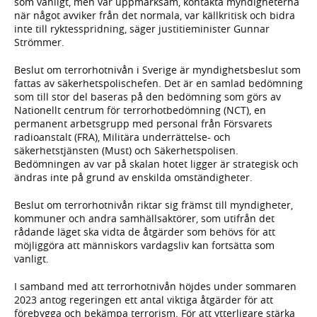
som vanligt, men var uppmärksam, kontakta myndigheterna
när något avviker från det normala, var källkritisk och bidra
inte till ryktesspridning, säger justitieminister Gunnar
Strömmer.
Beslut om terrorhotnivån i Sverige är myndighetsbeslut som
fattas av säkerhetspolischefen. Det är en samlad bedömning
som till stor del baseras på den bedömning som görs av
Nationellt centrum för terrorhotbedömning (NCT), en
permanent arbetsgrupp med personal från Försvarets
radioanstalt (FRA), Militära underrättelse- och
säkerhetstjänsten (Must) och Säkerhetspolisen.
Bedömningen av var på skalan hotet ligger är strategisk och
ändras inte på grund av enskilda omständigheter.
Beslut om terrorhotnivån riktar sig främst till myndigheter,
kommuner och andra samhällsaktörer, som utifrån det
rådande läget ska vidta de åtgärder som behövs för att
möjliggöra att människors vardagsliv kan fortsätta som
vanligt.
I samband med att terrorhotnivån höjdes under sommaren
2023 antog regeringen ett antal viktiga åtgärder för att
förebygga och bekämpa terrorism. För att ytterligare stärka