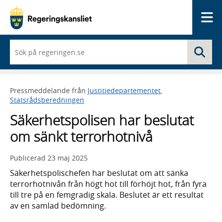
Me
När
Sö
du
börjar
skriva
så
Pressmeddelande från
Justitiedepartementet
,
framträder
Statsrådsberedningen
en
lista
Säkerhetspolisen har beslutat
med
sökförslag
om sänkt terrorhotnivå
Publicerad
23 maj 2025
Säkerhetspolischefen har beslutat om att sänka
terrorhotnivån från högt hot till förhöjt hot, från fyra
till tre på en femgradig skala. Beslutet är ett resultat
av en samlad bedömning.