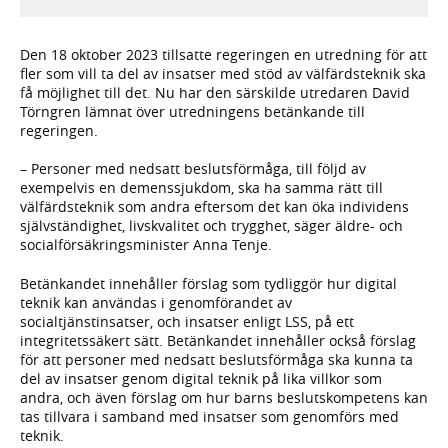
Den 18 oktober 2023 tillsatte regeringen en utredning för att
fler som vill ta del av insatser med stöd av välfärdsteknik ska
få möjlighet till det. Nu har den särskilde utredaren David
Törngren lämnat över utredningens betänkande till
regeringen.
– Personer med nedsatt beslutsförmåga, till följd av
exempelvis en demenssjukdom, ska ha samma rätt till
välfärdsteknik som andra eftersom det kan öka individens
självständighet, livskvalitet och trygghet, säger äldre- och
socialförsäkringsminister Anna Tenje.
Betänkandet innehåller förslag som tydliggör hur digital
teknik kan användas i genomförandet av
socialtjänstinsatser, och insatser enligt LSS, på ett
integritetssäkert sätt. Betänkandet innehåller också förslag
för att personer med nedsatt beslutsförmåga ska kunna ta
del av insatser genom digital teknik på lika villkor som
andra, och även förslag om hur barns beslutskompetens kan
tas tillvara i samband med insatser som genomförs med
teknik.