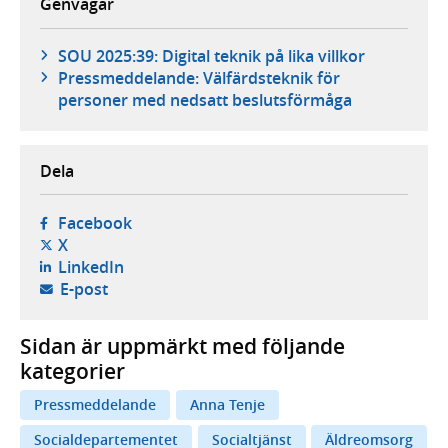
Genvägar
SOU 2025:39: Digital teknik på lika villkor
Pressmeddelande: Välfärdsteknik för
personer med nedsatt beslutsförmåga
Dela
- öppnas i ny flik, extern webbplats,
Facebook
- öppnas i ny flik, extern webbplats,
X
- öppnas i ny flik, extern webbplats,
LinkedIn
- öppnar din e-postklient,
E-post
Sidan är uppmärkt med följande
kategorier
Pressmeddelande
Anna Tenje
Socialdepartementet
Socialtjänst
Äldreomsorg