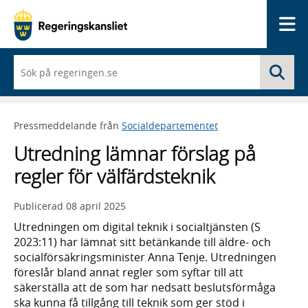
Me
När
Sö
du
börjar
skriva
så
Pressmeddelande från
Socialdepartementet
framträder
en
Utredning lämnar förslag på
lista
med
regler för välfärdsteknik
sökförslag
Publicerad
08 april 2025
Utredningen om digital teknik i socialtjänsten (S
2023:11) har lämnat sitt betänkande till äldre- och
socialförsäkringsminister Anna Tenje. Utredningen
föreslår bland annat regler som syftar till att
säkerställa att de som har nedsatt beslutsförmåga
ska kunna få tillgång till teknik som ger stöd i