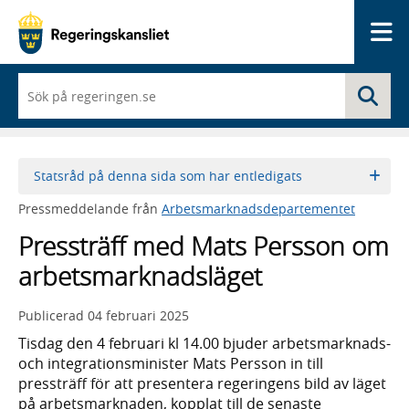
Me
När
Sö
du
börjar
skriva
så
framträder
Statsråd på denna sida som har entledigats
en
lista
Pressmeddelande från
Arbetsmarknadsdepartementet
med
sökförslag
Pressträff med Mats Persson om
arbetsmarknadsläget
Publicerad
04 februari 2025
Tisdag den 4 februari kl 14.00 bjuder arbetsmarknads-
och integrationsminister Mats Persson in till
pressträff för att presentera regeringens bild av läget
på arbetsmarknaden, kopplat till de senaste