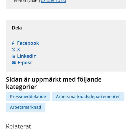
Telefon (växel)
08-405 10 00
Dela
- öppnas i ny flik, extern webbplats,
Facebook
- öppnas i ny flik, extern webbplats,
X
- öppnas i ny flik, extern webbplats,
LinkedIn
- öppnar din e-postklient,
E-post
Sidan är uppmärkt med följande
kategorier
Pressmeddelande
Arbetsmarknadsdepartementet
Arbetsmarknad
Relaterat