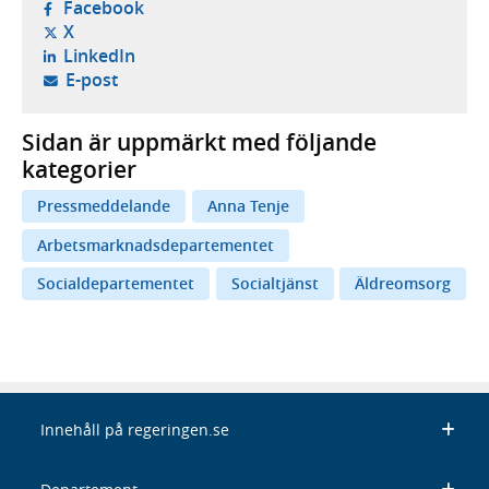
- öppnas i ny flik, extern webbplats,
Facebook
- öppnas i ny flik, extern webbplats,
X
- öppnas i ny flik, extern webbplats,
LinkedIn
- öppnar din e-postklient,
E-post
Sidan är uppmärkt med följande
kategorier
Pressmeddelande
Anna Tenje
Arbetsmarknadsdepartementet
Socialdepartementet
Socialtjänst
Äldreomsorg
Innehåll på regeringen.se