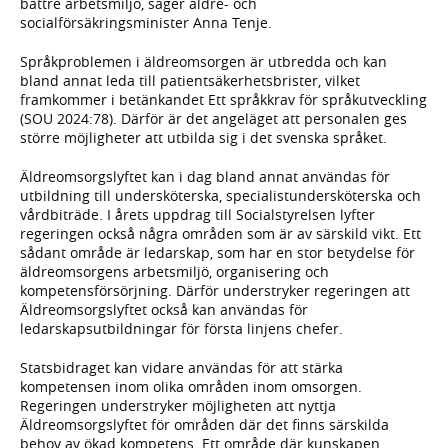
bättre arbetsmiljö, säger äldre- och
socialförsäkringsminister Anna Tenje.
Språkproblemen i äldreomsorgen är utbredda och kan
bland annat leda till patientsäkerhetsbrister, vilket
framkommer i betänkandet Ett språkkrav för språkutveckling
(SOU 2024:78). Därför är det angeläget att personalen ges
större möjligheter att utbilda sig i det svenska språket.
Äldreomsorgslyftet kan i dag bland annat användas för
utbildning till undersköterska, specialistundersköterska och
vårdbiträde. I årets uppdrag till Socialstyrelsen lyfter
regeringen också några områden som är av särskild vikt. Ett
sådant område är ledarskap, som har en stor betydelse för
äldreomsorgens arbetsmiljö, organisering och
kompetensförsörjning. Därför understryker regeringen att
Äldreomsorgslyftet också kan användas för
ledarskapsutbildningar för första linjens chefer.
Statsbidraget kan vidare användas för att stärka
kompetensen inom olika områden inom omsorgen.
Regeringen understryker möjligheten att nyttja
Äldreomsorgslyftet för områden där det finns särskilda
behov av ökad kompetens. Ett område där kunskapen