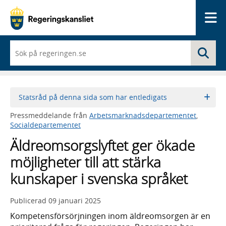
Me
När
Sö
du
börjar
skriva
så
framträder
Statsråd på denna sida som har entledigats
en
lista
Pressmeddelande från
Arbetsmarknadsdepartementet
,
med
Socialdepartementet
sökförslag
Äldreomsorgslyftet ger ökade
möjligheter till att stärka
kunskaper i svenska språket
Publicerad
09 januari 2025
Kompetensförsörjningen inom äldreomsorgen är en