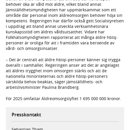
behöver öka är våld mot äldre, vilket bland annat
Jämställdhetsmyndigheten har uppmärksammat som ett
område där personal inom äldreomsorgen behöver höja sin
kompetens. Regeringen har därför också gett Socialstyrelsen
i uppdrag att bland annat utveckla verksamhetsnära
kunskapsstöd om äldres våldsutsatthet. Vidare har
Folkhälsomyndigheten rapporterat att många äldre hbtq-
personer är oroliga för att i framtiden vara beroende av
vård- och omsorgsinsatser.
– Det är centralt att äldre hbtqi-personer känner sig trygga
överallt i samhället. Regeringen anser att det är angeläget
att äldres trygghet inom omsorgen stärks och att de
nationella minoriteternas och äldre hbtqi-personers
särskilda behov beaktas, säger jämställdhets- och
arbetslivsminister Paulina Brandberg.
För 2025 omfattar Äldreomsorgslyftet 1 695 000 000 kronor.
Presskontakt
Sebastian Tham