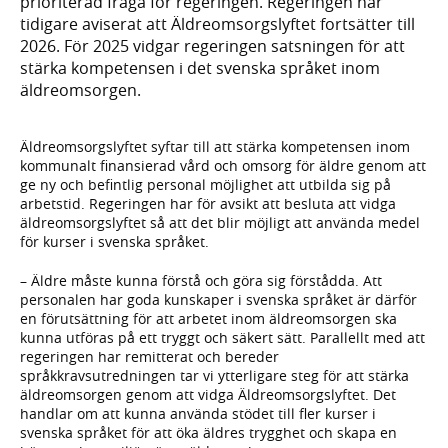
prioriterad fråga för regeringen. Regeringen har
tidigare aviserat att Äldreomsorgslyftet fortsätter till
2026. För 2025 vidgar regeringen satsningen för att
stärka kompetensen i det svenska språket inom
äldreomsorgen.
Äldreomsorgslyftet syftar till att stärka kompetensen inom
kommunalt finansierad vård och omsorg för äldre genom att
ge ny och befintlig personal möjlighet att utbilda sig på
arbetstid. Regeringen har för avsikt att besluta att vidga
äldreomsorgslyftet så att det blir möjligt att använda medel
för kurser i svenska språket.
– Äldre måste kunna förstå och göra sig förstådda. Att
personalen har goda kunskaper i svenska språket är därför
en förutsättning för att arbetet inom äldreomsorgen ska
kunna utföras på ett tryggt och säkert sätt. Parallellt med att
regeringen har remitterat och bereder
språkkravsutredningen tar vi ytterligare steg för att stärka
äldreomsorgen genom att vidga Äldreomsorgslyftet. Det
handlar om att kunna använda stödet till fler kurser i
svenska språket för att öka äldres trygghet och skapa en