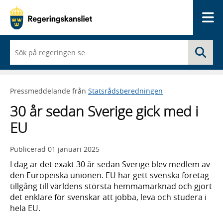
Me
När
Sö
du
börjar
skriva
så
Pressmeddelande från
Statsrådsberedningen
framträder
en
30 år sedan Sverige gick med i
lista
med
EU
sökförslag
Publicerad
01 januari 2025
I dag är det exakt 30 år sedan Sverige blev medlem av
den Europeiska unionen. EU har gett svenska företag
tillgång till världens största hemmamarknad och gjort
det enklare för svenskar att jobba, leva och studera i
hela EU.