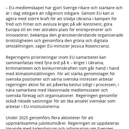
– EU-medlemskapet har gjort Sverige rikare och starkare och
är i dag viktigare än någonsin tidigare. Genom EU kan vi
agera med större kraft för att stödja Ukraina i kampen för
fred och frihet och avsluta kriget på vår kontinent, göra
Europa till en mer attraktiv plats för entreprenörer och
innovatörer, bekämpa den gränsöverskridande organiserade
brottsligheten och genomföra den gröna och digitala
omställningen, säger EU-minister Jessica Rosencrantz.
Regeringens prioriteringar inom EU-samarbetet kan
sammanfattas med fyra ord på K – kriget i Ukraina,
kriminaliteten och konkurrenskraften som går hand i hand
med klimatomställningen. För att stärka genomslaget för
svenska positioner och värna svenska intressen arbetar
regeringen aktivt för att påverka beslut tidigt i processen, i
nära samarbete med likasinnade medlemsstater och
svenska företag och organisationer. Regeringen genomför
också riktade satsningar för att öka antalet svenskar som
arbetar i EU-institutionerna.
Under 2025 genomförs flera aktiviteter för att
uppmärksamma jubileumsåret. Regeringen.se uppdateras
löpande med kalendarium och information om Sveriges