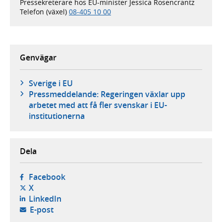
Pressekreterare hos EU-minister Jessica Rosencrantz
Telefon (växel)
08-405 10 00
Genvägar
Sverige i EU
Pressmeddelande: Regeringen växlar upp
arbetet med att få fler svenskar i EU-
institutionerna
Dela
- öppnas i ny flik, extern webbplats,
Facebook
- öppnas i ny flik, extern webbplats,
X
- öppnas i ny flik, extern webbplats,
LinkedIn
- öppnar din e-postklient,
E-post