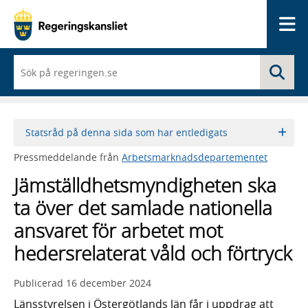
Me
När
Sö
du
börjar
skriva
så
framträder
Statsråd på denna sida som har entledigats
en
lista
Pressmeddelande från
Arbetsmarknadsdepartementet
med
sökförslag
Jämställdhetsmyndigheten ska
ta över det samlade nationella
ansvaret för arbetet mot
hedersrelaterat våld och förtryck
Publicerad
16 december 2024
Länsstyrelsen i Östergötlands län får i uppdrag att