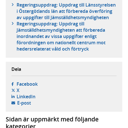
Regeringsuppdrag: Uppdrag till Länsstyrelsen
i Östergötlands län att förbereda överföring
av uppgifter till Jämställdhetsmyndigheten
Regeringsuppdrag: Uppdrag till
Jämställdhetsmyndigheten att förbereda
inordnandet av vissa uppgifter enligt
förordningen om nationellt centrum mot
hedersrelaterat våld och förtryck
Dela
- öppnas i ny flik, extern webbplats,
Facebook
- öppnas i ny flik, extern webbplats,
X
- öppnas i ny flik, extern webbplats,
LinkedIn
- öppnar din e-postklient,
E-post
Sidan är uppmärkt med följande
kategorier