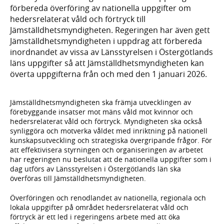
förbereda överföring av nationella uppgifter om
hedersrelaterat våld och förtryck till
Jämställdhetsmyndigheten. Regeringen har även gett
Jämställdhetsmyndigheten i uppdrag att förbereda
inordnandet av vissa av Länsstyrelsen i Östergötlands
läns uppgifter så att Jämställdhetsmyndigheten kan
överta uppgifterna från och med den 1 januari 2026.
Jämställdhetsmyndigheten ska främja utvecklingen av
förebyggande insatser mot mäns våld mot kvinnor och
hedersrelaterat våld och förtryck. Myndigheten ska också
synliggöra och motverka våldet med inriktning på nationell
kunskapsutveckling och strategiska övergripande frågor. För
att effektivisera styrningen och organiseringen av arbetet
har regeringen nu beslutat att de nationella uppgifter som i
dag utförs av Länsstyrelsen i Östergötlands län ska
överföras till Jämställdhetsmyndigheten.
Överföringen och renodlandet av nationella, regionala och
lokala uppgifter på området hedersrelaterat våld och
förtryck är ett led i regeringens arbete med att öka