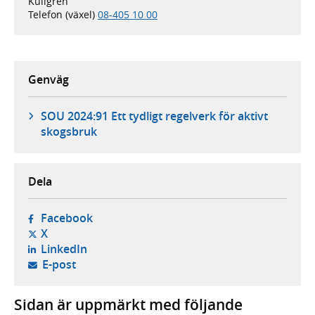
Kullgren
Telefon (växel)
08-405 10 00
Genväg
SOU 2024:91 Ett tydligt regelverk för aktivt
skogsbruk
Dela
- öppnas i ny flik, extern webbplats,
Facebook
- öppnas i ny flik, extern webbplats,
X
- öppnas i ny flik, extern webbplats,
LinkedIn
- öppnar din e-postklient,
E-post
Sidan är uppmärkt med följande