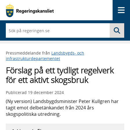
Me
När
Sö
du
börjar
skriva
så
Pressmeddelande från
Landsbygds- och
framträder
infrastrukturdepartementet
en
lista
Förslag på ett tydligt regelverk
med
sökförslag
för ett aktivt skogsbruk
Publicerad
19 december 2024
(Ny version) Landsbygdsminister Peter Kullgren har
tagit emot delbetänkandet från 2024 års
skogspolitiska utredning.