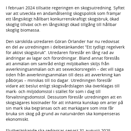
I februari 2024 tillsatte regeringen en skogsutredning. Syftet
var att utveckla en ändamålsenlig skogspolitik som främjar
ett långsiktigt hållbart konkurrenskraftigt skogsbruk, ökad
skoglig tillväxt och en långsiktigt ökad tillgång till hållbar
skoglig biomassa.
Den särskilda utredaren Göran Örlander har nu redovisat
en del av utredningen i delbetänkandet ”Ett tydligt regelverk
för aktivt skogsbruk”. Utredaren föreslår en lång rad av
ändringar av lagar och förordningar. Bland annat föreslås
att anmälan om samråd enligt miljöbalken skiljs från
avverkningsanmälan och att sexveckorsregeln – det vill säga
tiden från avverkningsanmälan till dess att avverkning kan
påbörjas – minskas till tio dagar. Utredningen föreslår
vidare att beslut enligt skogsvårdslagen ska överklagas till
mark- och miljödomstol i stället för som i dag till
förvaltningsdomstol. Dessutom föreslår utredningen att en
skogsägares kostnader för att inhämta kunskap om arter på
sin mark ska begränsas och att markägare som inte får
bruka sin skog på grund av naturvärden ska kompenseras
ekonomiskt.
Slutbetänkande ska redovisas senast 31 augusti 2025.