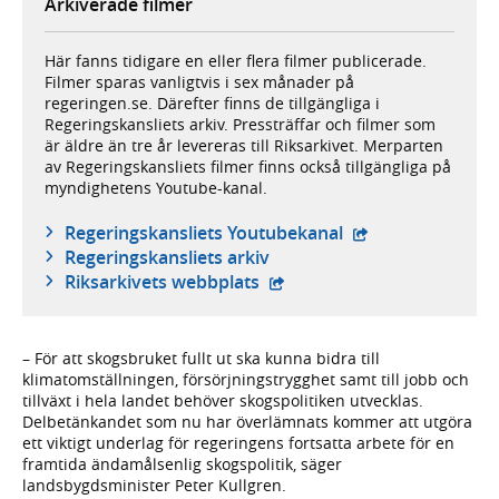
Arkiverade filmer
Här fanns tidigare en eller flera filmer publicerade.
Filmer sparas vanligtvis i sex månader på
regeringen.se. Därefter finns de tillgängliga i
Regeringskansliets arkiv. Pressträffar och filmer som
är äldre än tre år levereras till Riksarkivet. Merparten
av Regeringskansliets filmer finns också tillgängliga på
myndighetens Youtube-kanal.
- extern webbplat
Regeringskansliets Youtubekanal
Regeringskansliets arkiv
- extern webbplats,
Riksarkivets webbplats
– För att skogsbruket fullt ut ska kunna bidra till
klimatomställningen, försörjningstrygghet samt till jobb och
tillväxt i hela landet behöver skogspolitiken utvecklas.
Delbetänkandet som nu har överlämnats kommer att utgöra
ett viktigt underlag för regeringens fortsatta arbete för en
framtida ändamålsenlig skogspolitik, säger
landsbygdsminister Peter Kullgren.