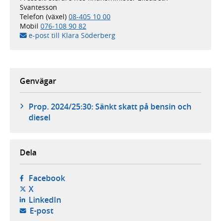
Svantesson
Telefon (växel)
08-405 10 00
Mobil
076-108 90 82
e-post till Klara Söderberg
Genvägar
Prop. 2024/25:30: Sänkt skatt på bensin och
diesel
Dela
- öppnas i ny flik, extern webbplats,
Facebook
- öppnas i ny flik, extern webbplats,
X
- öppnas i ny flik, extern webbplats,
LinkedIn
- öppnar din e-postklient,
E-post