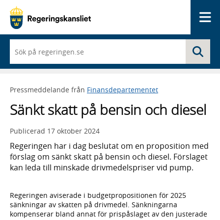
Me
När
Sö
du
börjar
skriva
så
Pressmeddelande från
Finansdepartementet
framträder
en
Sänkt skatt på bensin och diesel
lista
med
sökförslag
Publicerad
17 oktober 2024
Regeringen har i dag beslutat om en proposition med
förslag om sänkt skatt på bensin och diesel. Förslaget
kan leda till minskade drivmedelspriser vid pump.
Regeringen aviserade i budgetpropositionen för 2025
sänkningar av skatten på drivmedel. Sänkningarna
kompenserar bland annat för prispåslaget av den justerade