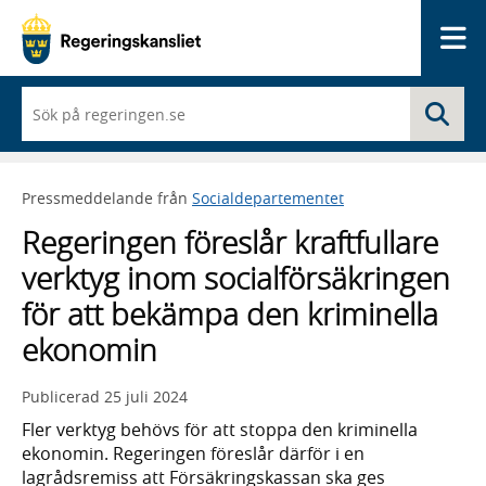
Me
När
Sö
du
börjar
skriva
så
Pressmeddelande från
Socialdepartementet
framträder
en
Regeringen föreslår kraftfullare
lista
med
verktyg inom socialförsäkringen
sökförslag
för att bekämpa den kriminella
ekonomin
Publicerad
25 juli 2024
Fler verktyg behövs för att stoppa den kriminella
ekonomin. Regeringen föreslår därför i en
lagrådsremiss att Försäkringskassan ska ges