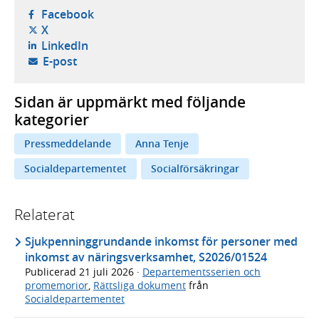
- öppnas i ny flik, extern webbplats,
Facebook
- öppnas i ny flik, extern webbplats,
X
- öppnas i ny flik, extern webbplats,
LinkedIn
- öppnar din e-postklient,
E-post
Sidan är uppmärkt med följande
kategorier
Pressmeddelande
Anna Tenje
Socialdepartementet
Socialförsäkringar
Relaterat
Sjukpenninggrundande inkomst för personer med
inkomst av näringsverksamhet, S2026/01524
Publicerad
21 juli 2026
·
Departementsserien och
promemorior
,
Rättsliga dokument
från
Socialdepartementet