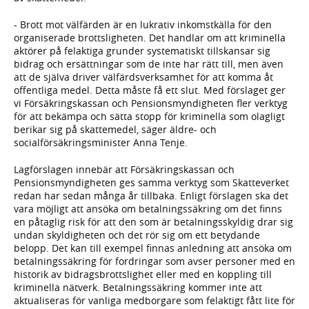
- Brott mot välfärden är en lukrativ inkomstkälla för den
organiserade brottsligheten. Det handlar om att kriminella
aktörer på felaktiga grunder systematiskt tillskansar sig
bidrag och ersättningar som de inte har rätt till, men även
att de själva driver välfärdsverksamhet för att komma åt
offentliga medel. Detta måste få ett slut. Med förslaget ger
vi Försäkringskassan och Pensionsmyndigheten fler verktyg
för att bekämpa och sätta stopp för kriminella som olagligt
berikar sig på skattemedel, säger äldre- och
socialförsäkringsminister Anna Tenje.
Lagförslagen innebär att Försäkringskassan och
Pensionsmyndigheten ges samma verktyg som Skatteverket
redan har sedan många år tillbaka. Enligt förslagen ska det
vara möjligt att ansöka om betalningssäkring om det finns
en påtaglig risk för att den som är betalningsskyldig drar sig
undan skyldigheten och det rör sig om ett betydande
belopp. Det kan till exempel finnas anledning att ansöka om
betalningssäkring för fordringar som avser personer med en
historik av bidragsbrottslighet eller med en koppling till
kriminella nätverk. Betalningssäkring kommer inte att
aktualiseras för vanliga medborgare som felaktigt fått lite för