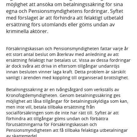
möjlighet att ansöka om betalningssäkring för sina
egna och Pensionsmyndighetens fordringar. Syftet
med förslaget är att förhindra att felaktigt utbetald
ersättning förs utomlands eller göms undan av
kriminella aktörer.
Försäkringskassan och Pensionsmyndigheten fattar varje år
ett stort antal beslut om återkrav med anledning av att
ersättning felaktigt har betalats ut. Vissa av dessa fordringar
är dock svåra att driva in eftersom tillgångar undanröjs
innan besluten vinner laga kraft. Detta problem är särskilt
vanligt i ärenden med koppling till organiserad brottslighet.
Betalningssäkring är en tvångsåtgärd som verkställs av
Kronofogdemyndigheten. Genom betalningssäkring ges
möjlighet att låsa tillgångar för betalningsskyldiga som kan,
men inte vill, betala tillbaka ersättning från
socialförsäkringen som de inte har rätt till. Syftet är att
förhindra att tillgångar göms undan och förbättra
förutsättningarna för Försäkringskassan och
Pensionsmyndigheten att få tillbaka felaktiga utbetalningar
av skattemedel.