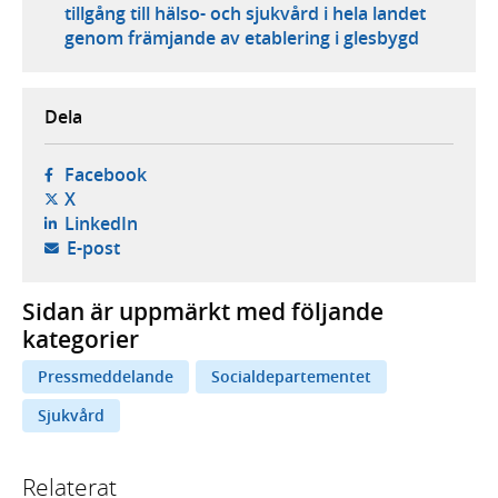
tillgång till hälso- och sjukvård i hela landet
genom främjande av etablering i glesbygd
Dela
- öppnas i ny flik, extern webbplats,
Facebook
- öppnas i ny flik, extern webbplats,
X
- öppnas i ny flik, extern webbplats,
LinkedIn
- öppnar din e-postklient,
E-post
Sidan är uppmärkt med följande
kategorier
Pressmeddelande
Socialdepartementet
Sjukvård
Relaterat