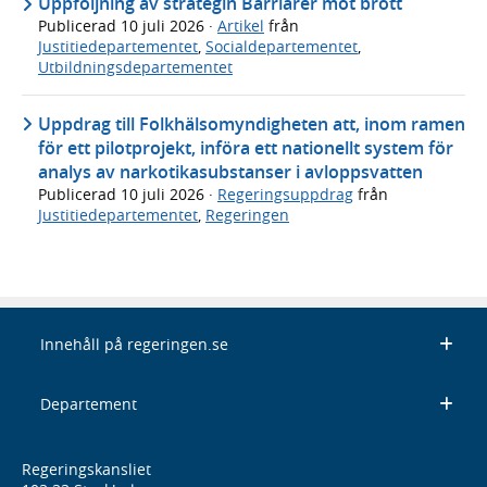
Uppföljning av strategin Barriärer mot brott
Publicerad
10 juli 2026
·
Artikel
från
Justitiedepartementet
,
Socialdepartementet
,
Utbildningsdepartementet
Uppdrag till Folkhälsomyndigheten att, inom ramen
för ett pilotprojekt, införa ett nationellt system för
analys av narkotikasubstanser i avloppsvatten
Publicerad
10 juli 2026
·
Regeringsuppdrag
från
Justitiedepartementet
,
Regeringen
Innehåll på regeringen.se
Departement
Regeringskansliet