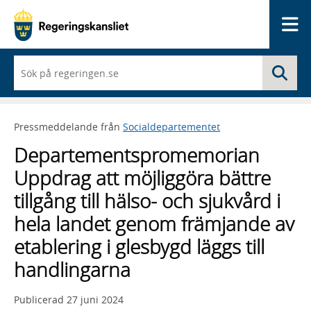
Me
När
Sö
du
börjar
skriva
så
Pressmeddelande från
Socialdepartementet
framträder
en
Departementspromemorian
lista
med
Uppdrag att möjliggöra bättre
sökförslag
tillgång till hälso- och sjukvård i
hela landet genom främjande av
etablering i glesbygd läggs till
handlingarna
Publicerad
27 juni 2024