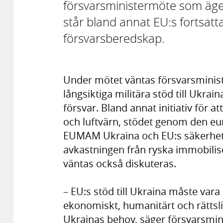
försvarsministermöte som äge
står bland annat EU:s fortsatta
försvarsberedskap.
Under mötet väntas försvarsminist
långsiktiga militära stöd till Ukrain
försvar. Bland annat initiativ för 
och luftvärn, stödet genom den eur
EUMAM Ukraina och EU:s säkerhets
avkastningen från ryska immobilise
väntas också diskuteras.
– EU:s stöd till Ukraina måste vara s
ekonomiskt, humanitärt och rättslig
Ukrainas behov, säger försvarsmini