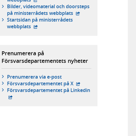
Bilder, videomaterial och doorsteps
- extern webbplats,
på ministerrådets webbplats
Startsidan på ministerrådets
- extern webbplats,
webbplats
Prenumerera på
Försvarsdepartementets nyheter
Prenumerera via e-post
- extern webbplats,
Försvars­departementet på X
- extern webbplats,
Försvars­departementet på Linkedin