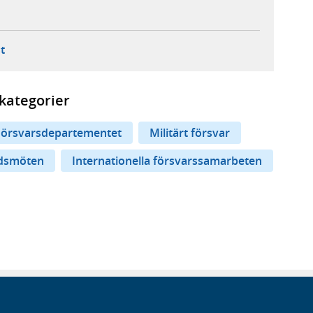
ebbplats,
ern webbplats,
 ny flik, extern webbplats,
- öppnar din e-postklient,
t
kategorier
Försvarsdepartementet
Militärt försvar
dsmöten
Internationella försvarssamarbeten