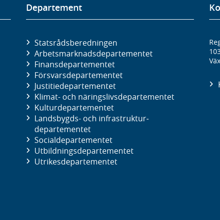
Departement
Ko
Statsrådsberedningen
Reg
10
Arbetsmarknads­departementet
Väx
Finans­departementet
Försvars­departementet
Justitie­departementet
Klimat- och näringslivs­departementet
Kultur­departementet
Landsbygds- och infrastruktur­
departementet
Social­departementet
Utbildnings­departementet
Utrikes­departementet