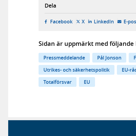
Dela
- öppnas i ny flik, extern w
- öppnas i ny flik, ext
- öppnas i
Facebook
X
LinkedIn
E-pos
Sidan är uppmärkt med följande 
Pressmeddelande
Pål Jonson
Utrikes- och säkerhetspolitik
EU-rå
Totalförsvar
EU