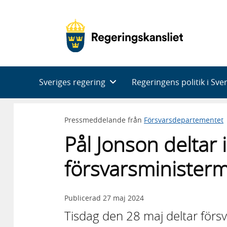
Huvudnavigering
Sveriges regering
Regeringens politik i Sve
Pressmeddelande från
Försvarsdepartementet
Pål Jonson deltar 
försvarsminister
Publicerad
27 maj 2024
Tisdag den 28 maj deltar försv