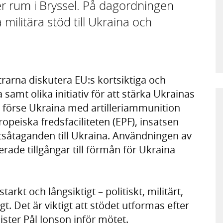
r rum i Bryssel. På dagordningen
 militära stöd till Ukraina och
rarna diskutera EU:s kortsiktiga och
a samt olika initiativ för att stärka Ukrainas
att förse Ukraina med artilleriammunition
opeiska fredsfaciliteten (EPF), insatsen
åtaganden till Ukraina. Användningen av
rade tillgångar till förmån för Ukraina
tarkt och långsiktigt – politiskt, militärt,
t. Det är viktigt att stödet utformas efter
ster Pål Jonson inför mötet.