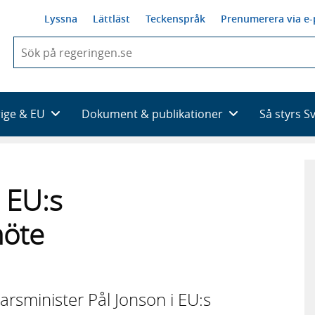
Lyssna
Lättläst
Teckenspråk
Prenumerera via e-
När
du
börjar
skriva
så
rige & EU
Dokument & publikationer
Så styrs S
framträder
en
lista
med
sökförslag
i EU:s
möte
arsminister Pål Jonson i EU:s