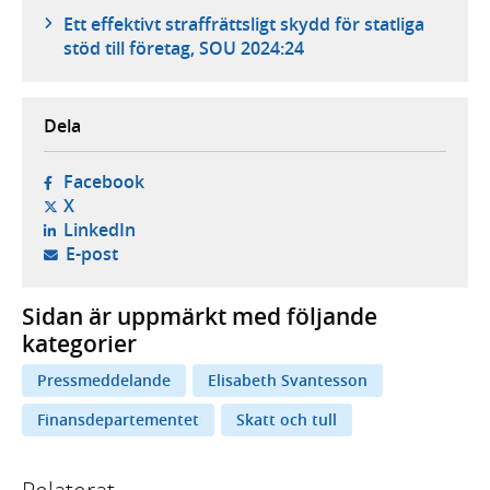
Ett effektivt straffrättsligt skydd för statliga
stöd till företag, SOU 2024:24
Dela
- öppnas i ny flik, extern webbplats,
Facebook
- öppnas i ny flik, extern webbplats,
X
- öppnas i ny flik, extern webbplats,
LinkedIn
- öppnar din e-postklient,
E-post
Sidan är uppmärkt med följande
kategorier
Pressmeddelande
Elisabeth Svantesson
Finansdepartementet
Skatt och tull
Relaterat