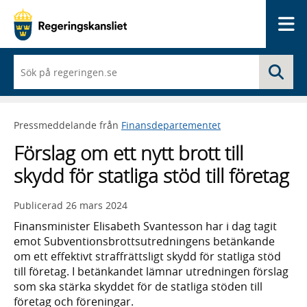
Me
När
Sö
du
börjar
skriva
så
Pressmeddelande från
Finansdepartementet
framträder
en
Förslag om ett nytt brott till
lista
med
skydd för statliga stöd till företag
sökförslag
Publicerad
26 mars 2024
Finansminister Elisabeth Svantesson har i dag tagit
emot Subventionsbrottsutredningens betänkande
om ett effektivt straffrättsligt skydd för statliga stöd
till företag. I betänkandet lämnar utredningen förslag
som ska stärka skyddet för de statliga stöden till
företag och föreningar.