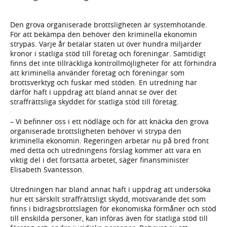
Den grova organiserade brottsligheten är systemhotande.
För att bekämpa den behöver den kriminella ekonomin
strypas. Varje år betalar staten ut över hundra miljarder
kronor i statliga stöd till företag och föreningar. Samtidigt
finns det inte tillräckliga kontrollmöjligheter för att förhindra
att kriminella använder företag och föreningar som
brottsverktyg och fuskar med stöden. En utredning har
därför haft i uppdrag att bland annat se över det
straffrättsliga skyddet för statliga stöd till företag.
– Vi befinner oss i ett nödläge och för att knäcka den grova
organiserade brottsligheten behöver vi strypa den
kriminella ekonomin. Regeringen arbetar nu på bred front
med detta och utredningens förslag kommer att vara en
viktig del i det fortsatta arbetet, säger finansminister
Elisabeth Svantesson.
Utredningen har bland annat haft i uppdrag att undersöka
hur ett särskilt straffrättsligt skydd, motsvarande det som
finns i bidragsbrottslagen för ekonomiska förmåner och stöd
till enskilda personer, kan införas även för statliga stöd till