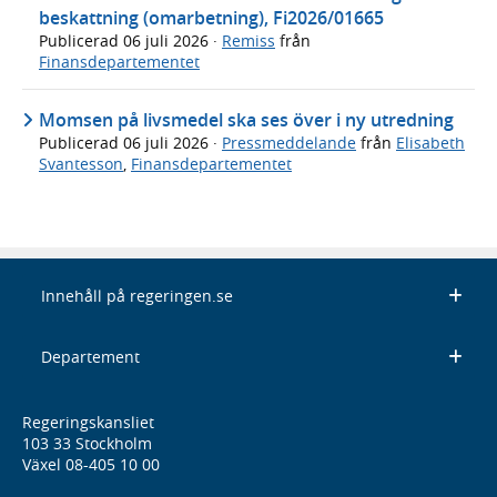
beskattning (omarbetning), Fi2026/01665
Publicerad
06 juli 2026
·
Remiss
från
Finansdepartementet
Momsen på livsmedel ska ses över i ny utredning
Publicerad
06 juli 2026
·
Pressmeddelande
från
Elisabeth
Svantesson
,
Finansdepartementet
Innehåll på regeringen.se
Departement
Regeringskansliet
103 33 Stockholm
Växel 08-405 10 00