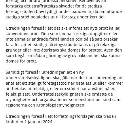
företag och andra juridiska personer. Behovet av att
förstärka det straffrättsliga skyddet för de statliga
företagsstöden blev tydligt under pandemin, då omfattande
statliga stöd betalades ut till företag under kort tid.
Utredningen föreslår att det ska införas ett nytt brott kallat
subventionsbrott. Den som lämnar oriktiga uppgifter eller
inte anmäler ändrade förhållanden och på så sätt orsakar
fara för att ett statligt företagsstöd betalas ut på felaktiga
grunder eller inte återkrävs ska dömas för brottet. Även den
som begår en sådan gärning av grov oaktsamhet ska kunna
dömas för brott.
Samtidigt föreslår utredningen att en ny
underrättelseskyldighet ska gälla när det finns anledning att
anta att ett statligt företagsstöd har betalats ut eller kommer
att betalas ut felaktigt, eller om stödet har använts på ett
felaktigt sätt. Underrättelseskyldigheten ska omfatta de
myndigheter och organisationer som beslutar om stöd samt
regionerna och Kronofogdemyndigheten.
Utredningen föreslår att författningsförslagen ska träda i
kraft den 1 januari 2026.