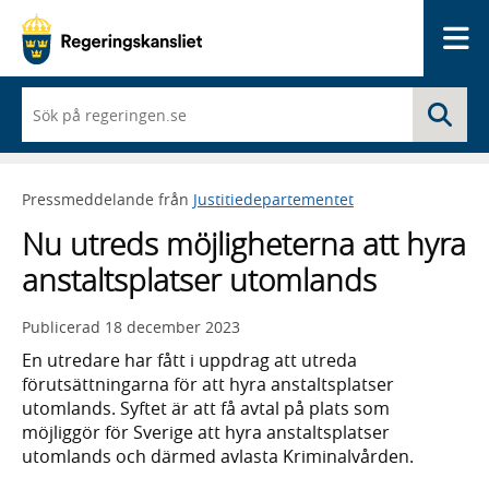
Me
När
Sö
du
börjar
skriva
så
Pressmeddelande från
Justitiedepartementet
framträder
en
Nu utreds möjligheterna att hyra
lista
med
anstaltsplatser utomlands
sökförslag
Publicerad
18 december 2023
En utredare har fått i uppdrag att utreda
förutsättningarna för att hyra anstaltsplatser
utomlands. Syftet är att få avtal på plats som
möjliggör för Sverige att hyra anstaltsplatser
utomlands och därmed avlasta Kriminalvården.