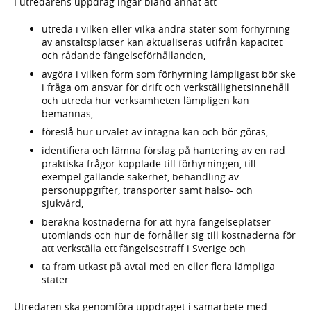
I utredarens uppdrag ingår bland annat att
utreda i vilken eller vilka andra stater som förhyrning
av anstaltsplatser kan aktualiseras utifrån kapacitet
och rådande fängelseförhållanden,
avgöra i vilken form som förhyrning lämpligast bör ske
i fråga om ansvar för drift och verkställighetsinnehåll
och utreda hur verksamheten lämpligen kan
bemannas,
föreslå hur urvalet av intagna kan och bör göras,
identifiera och lämna förslag på hantering av en rad
praktiska frågor kopplade till förhyrningen, till
exempel gällande säkerhet, behandling av
personuppgifter, transporter samt hälso- och
sjukvård,
beräkna kostnaderna för att hyra fängelseplatser
utomlands och hur de förhåller sig till kostnaderna för
att verkställa ett fängelsestraff i Sverige och
ta fram utkast på avtal med en eller flera lämpliga
stater.
Utredaren ska genomföra uppdraget i samarbete med