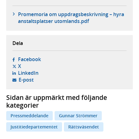
Promemoria om uppdragsbeskrivning – hyra
anstaltsplatser utomlands.pdf
Dela
- öppnas i ny flik, extern webbplats,
Facebook
- öppnas i ny flik, extern webbplats,
X
- öppnas i ny flik, extern webbplats,
LinkedIn
- öppnar din e-postklient,
E-post
Sidan är uppmärkt med följande
kategorier
Pressmeddelande
Gunnar Strömmer
Justitiedepartementet
Rättsväsendet