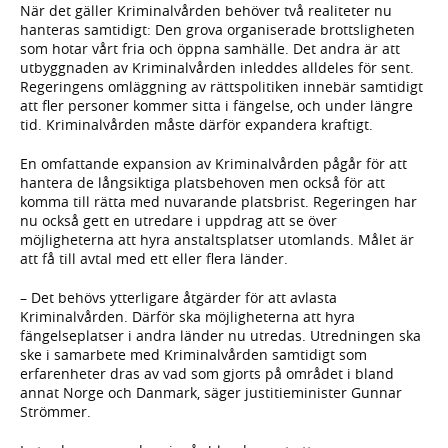
När det gäller Kriminalvården behöver två realiteter nu
hanteras samtidigt: Den grova organiserade brottsligheten
som hotar vårt fria och öppna samhälle. Det andra är att
utbyggnaden av Kriminalvården inleddes alldeles för sent.
Regeringens omläggning av rättspolitiken innebär samtidigt
att fler personer kommer sitta i fängelse, och under längre
tid. Kriminalvården måste därför expandera kraftigt.
En omfattande expansion av Kriminalvården pågår för att
hantera de långsiktiga platsbehoven men också för att
komma till rätta med nuvarande platsbrist. Regeringen har
nu också gett en utredare i uppdrag att se över
möjligheterna att hyra anstaltsplatser utomlands. Målet är
att få till avtal med ett eller flera länder.
– Det behövs ytterligare åtgärder för att avlasta
Kriminalvården. Därför ska möjligheterna att hyra
fängelseplatser i andra länder nu utredas. Utredningen ska
ske i samarbete med Kriminalvården samtidigt som
erfarenheter dras av vad som gjorts på området i bland
annat Norge och Danmark, säger justitieminister Gunnar
Strömmer.