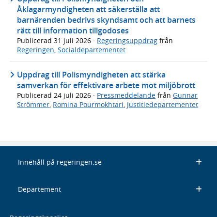
Åklagarmyndigheten att säkerställa att
barnärenden bedrivs skyndsamt och att barnets
rätt till information tillgodoses
Publicerad
31 juli 2026
·
Regeringsuppdrag
från
Regeringen
,
Socialdepartementet
Uppdrag till Polismyndigheten att stärka
samverkan för effektivare arbete mot miljöbrott
Publicerad
24 juli 2026
·
Pressmeddelande
från
Gunnar
Strömmer
,
Romina Pourmokhtari
,
Justitiedepartementet
Innehåll på regeringen.se
Departement