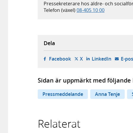
Pressekreterare hos äldre- och socialfö
Telefon (växel)
08-405 10 00
Dela
- öppnas i ny flik, extern w
- öppnas i ny flik, ext
- öppnas i
Facebook
X
LinkedIn
E-pos
Sidan är uppmärkt med följande 
Pressmeddelande
Anna Tenje
Relaterat