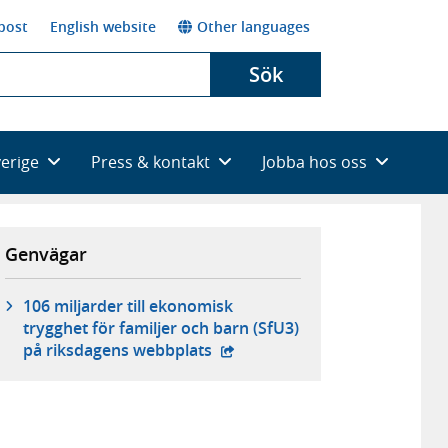
post
English website
Other languages
Sök
verige
Press & kontakt
Jobba hos oss
Genvägar
106 miljarder till ekonomisk
trygghet för familjer och barn (SfU3)
- extern webbplats,
på riksdagens webbplats