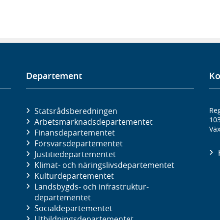
Departement
Ko
Statsrådsberedningen
Reg
10
Arbetsmarknads­departementet
Väx
Finans­departementet
Försvars­departementet
Justitie­departementet
Klimat- och näringslivs­departementet
Kultur­departementet
Landsbygds- och infrastruktur­
departementet
Social­departementet
Utbildnings­departementet