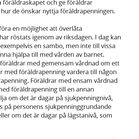
föräldraskapet och ge föräldrar
t i hur de önskar nyttja föräldrapenningen.
öra en möjlighet att överlåta
 har röstats igenom av riksdagen. I dag kan
l exempelvis en sambo, men inte till vissa
na hjälpa till med vården av barnet.
s föräldrar med gemensam vårdnad om ett
ar med föräldrapenning vardera till någon
drapenning. Föräldrar med ensam vårdnad
med föräldrapenning till en annan
älja om det är dagar på sjukpenningnivå,
as på personens sjukpenninggrundande
eller om det är dagar på lägstanivå, som