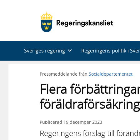
Huvudnavigering
Sveriges regering
Regeringens politik i Sve
Pressmeddelande från
Socialdepartementet
Flera förbättringar
föräldraförsäkrin
Publicerad
19 december 2023
Regeringens förslag till förän