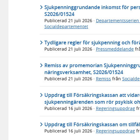
Sjukpenninggrundande inkomst för per
S2026/01524
Publicerad
21 juli 2026
·
Departementsserien
Socialdepartementet
Tydligare regler för sjukpenning och fö
Publicerad
21 juli 2026
·
Pressmeddelande
fr
Remiss av promemorian Sjukpenninggru
näringsverksamhet, S2026/01524
Publicerad
21 juli 2026
·
Remiss
från
Sociald
Uppdrag till Försäkringskassan att vida
sjukpenningärenden som rör psykisk oh
Publicerad
16 juli 2026
·
Regeringsuppdrag
f
Uppdrag till Försäkringskassan om tillfäl
Publicerad
16 juli 2026
·
Regeringsuppdrag
f