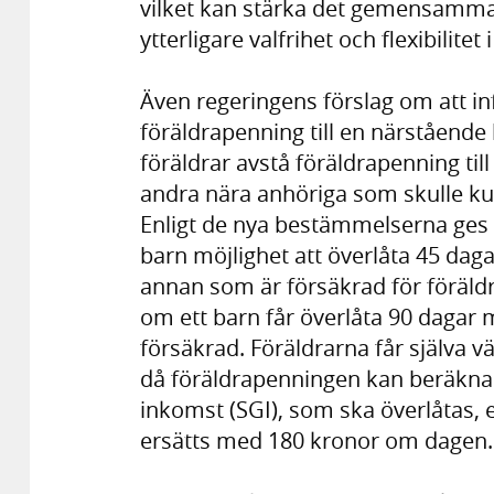
vilket kan stärka det gemensamma 
ytterligare valfrihet och flexibilite
Även regeringens förslag om att inf
föräldrapenning till en närstående
föräldrar avstå föräldrapenning til
andra nära anhöriga som skulle kun
Enligt de nya bestämmelserna ge
barn möjlighet att överlåta 45 dag
annan som är försäkrad för föräl
om ett barn får överlåta 90 dagar 
försäkrad. Föräldrarna får själva v
då föräldrapenningen kan beräkn
inkomst (SGI), som ska överlåtas, 
ersätts med 180 kronor om dagen.