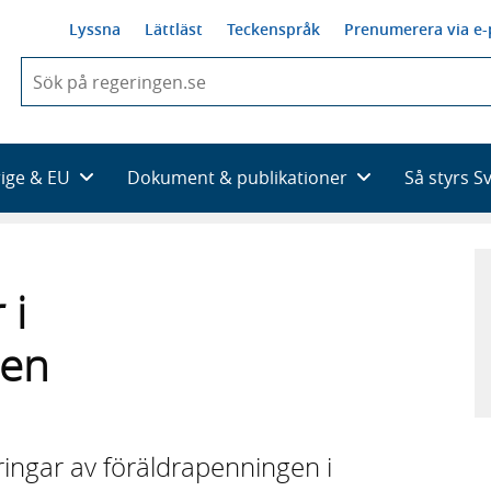
Lyssna
Lättläst
Teckenspråk
Prenumerera via e-
När
du
börjar
skriva
så
rige & EU
Dokument & publikationer
Så styrs S
framträder
en
lista
med
sökförslag
 i
gen
dringar av föräldrapenningen i