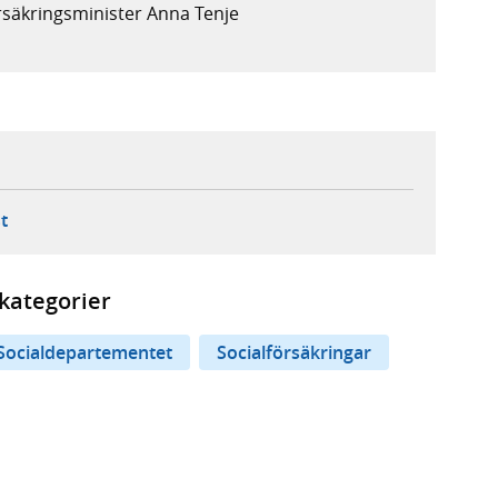
rsäkringsminister Anna Tenje
ebbplats,
ern webbplats,
 ny flik, extern webbplats,
- öppnar din e-postklient,
t
kategorier
Socialdepartementet
Socialförsäkringar