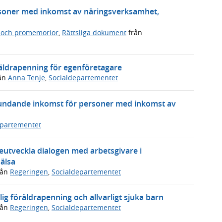
soner med inkomst av näringsverksamhet,
 och promemorior
,
Rättsliga dokument
från
räldrapenning för egenföretagare
ån
Anna Tenje
,
Socialdepartementet
ndande inkomst för personer med inkomst av
epartementet
reutveckla dialogen med arbetsgivare i
älsa
rån
Regeringen
,
Socialdepartementet
lig föräldrapenning och allvarligt sjuka barn
rån
Regeringen
,
Socialdepartementet