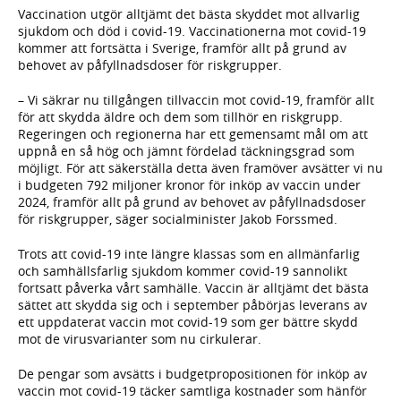
Vaccination utgör alltjämt det bästa skyddet mot allvarlig
sjukdom och död i covid-19. Vaccinationerna mot covid-19
kommer att fortsätta i Sverige, framför allt på grund av
behovet av påfyllnadsdoser för riskgrupper.
– Vi säkrar nu tillgången tillvaccin mot covid-19, framför allt
för att skydda äldre och dem som tillhör en riskgrupp.
Regeringen och regionerna har ett gemensamt mål om att
uppnå en så hög och jämnt fördelad täckningsgrad som
möjligt. För att säkerställa detta även framöver avsätter vi nu
i budgeten 792 miljoner kronor för inköp av vaccin under
2024, framför allt på grund av behovet av påfyllnadsdoser
för riskgrupper, säger socialminister Jakob Forssmed.
Trots att covid-19 inte längre klassas som en allmänfarlig
och samhällsfarlig sjukdom kommer covid-19 sannolikt
fortsatt påverka vårt samhälle. Vaccin är alltjämt det bästa
sättet att skydda sig och i september påbörjas leverans av
ett uppdaterat vaccin mot covid-19 som ger bättre skydd
mot de virusvarianter som nu cirkulerar.
De pengar som avsätts i budgetpropositionen för inköp av
vaccin mot covid-19 täcker samtliga kostnader som hänför