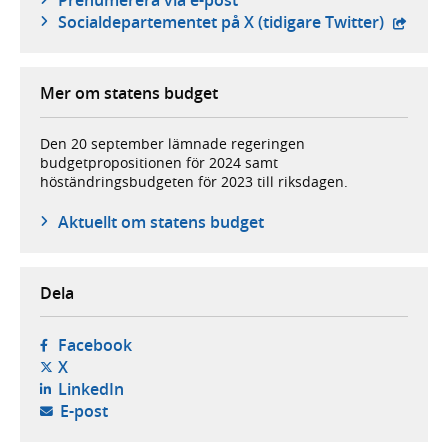
Prenumerera via e-post
- exter
Social­departementet på X (tidigare Twitter)
Mer om statens budget
Den 20 september lämnade regeringen
budgetpropositionen för 2024 samt
höständringsbudgeten för 2023 till riksdagen.
Aktuellt om statens budget
Dela
- öppnas i ny flik, extern webbplats,
Facebook
- öppnas i ny flik, extern webbplats,
X
- öppnas i ny flik, extern webbplats,
LinkedIn
- öppnar din e-postklient,
E-post