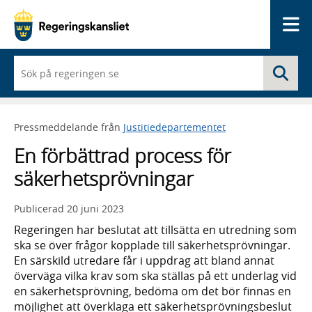
Me
När
Sö
du
börjar
skriva
så
Pressmeddelande från
Justitiedepartementet
framträder
en
En förbättrad process för
lista
med
säkerhetsprövningar
sökförslag
Publicerad
20 juni 2023
Regeringen har beslutat att tillsätta en utredning som
ska se över frågor kopplade till säkerhetsprövningar.
En särskild utredare får i uppdrag att bland annat
överväga vilka krav som ska ställas på ett underlag vid
en säkerhetsprövning, bedöma om det bör finnas en
möjlighet att överklaga ett säkerhetsprövningsbeslut