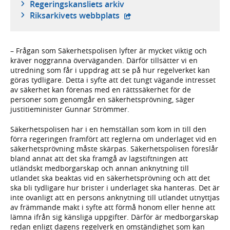
Regeringskansliets arkiv
- extern webbplats,
Riksarkivets webbplats
– Frågan som Säkerhetspolisen lyfter är mycket viktig och
kräver noggranna överväganden. Därför tillsätter vi en
utredning som får i uppdrag att se på hur regelverket kan
göras tydligare. Detta i syfte att det tungt vägande intresset
av säkerhet kan förenas med en rättssäkerhet för de
personer som genomgår en säkerhetsprövning, säger
justitieminister Gunnar Strömmer.
Säkerhetspolisen har i en hemställan som kom in till den
förra regeringen framfört att reglerna om underlaget vid en
säkerhetsprövning måste skärpas. Säkerhetspolisen föreslår
bland annat att det ska framgå av lagstiftningen att
utländskt medborgarskap och annan anknytning till
utlandet ska beaktas vid en säkerhetsprövning och att det
ska bli tydligare hur brister i underlaget ska hanteras. Det är
inte ovanligt att en persons anknytning till utlandet utnyttjas
av främmande makt i syfte att förmå honom eller henne att
lämna ifrån sig känsliga uppgifter. Därför är medborgarskap
redan enligt dagens regelverk en omständighet som kan