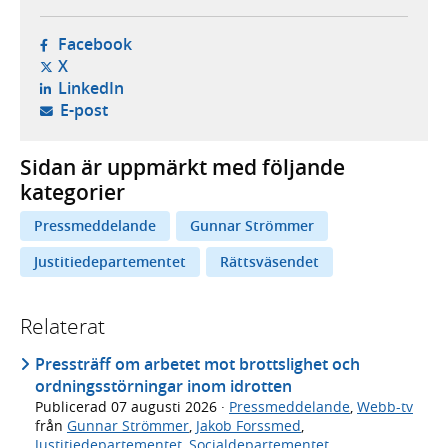
- öppnas i ny flik, extern webbplats,
Facebook
- öppnas i ny flik, extern webbplats,
X
- öppnas i ny flik, extern webbplats,
LinkedIn
- öppnar din e-postklient,
E-post
Sidan är uppmärkt med följande
kategorier
Pressmeddelande
Gunnar Strömmer
Justitiedepartementet
Rättsväsendet
Relaterat
Pressträff om arbetet mot brottslighet och
ordningsstörningar inom idrotten
Publicerad
07 augusti 2026
·
Pressmeddelande
,
Webb-tv
från
Gunnar Strömmer
,
Jakob Forssmed
,
Justitiedepartementet
,
Socialdepartementet