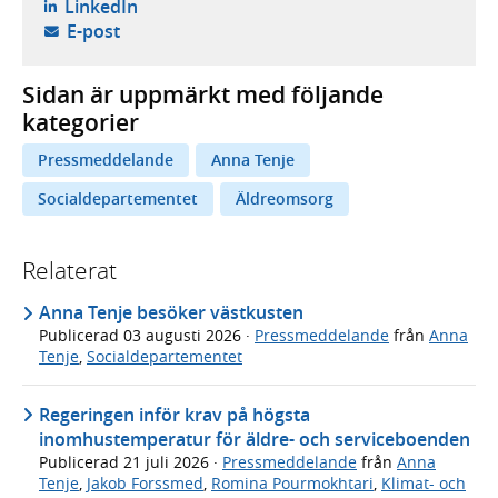
- öppnas i ny flik, extern webbplats,
LinkedIn
- öppnar din e-postklient,
E-post
Sidan är uppmärkt med följande
kategorier
Pressmeddelande
Anna Tenje
Socialdepartementet
Äldreomsorg
Relaterat
Anna Tenje besöker västkusten
Publicerad
03 augusti 2026
·
Pressmeddelande
från
Anna
Tenje
,
Socialdepartementet
Regeringen inför krav på högsta
inomhustemperatur för äldre- och serviceboenden
Publicerad
21 juli 2026
·
Pressmeddelande
från
Anna
Tenje
,
Jakob Forssmed
,
Romina Pourmokhtari
,
Klimat- och