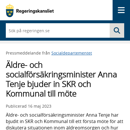
Me
När
Sö
du
börjar
skriva
så
Pressmeddelande från
Socialdepartementet
framträder
en
Äldre- och
lista
med
socialförsäkringsminister Anna
sökförslag
Tenje bjuder in SKR och
Kommunal till möte
Publicerad
16 maj 2023
Äldre- och socialförsäkringsminister Anna Tenje har
bjudit in SKR och Kommunal till ett första möte för att
diskutera situationen inom äldreomsorgen och hur