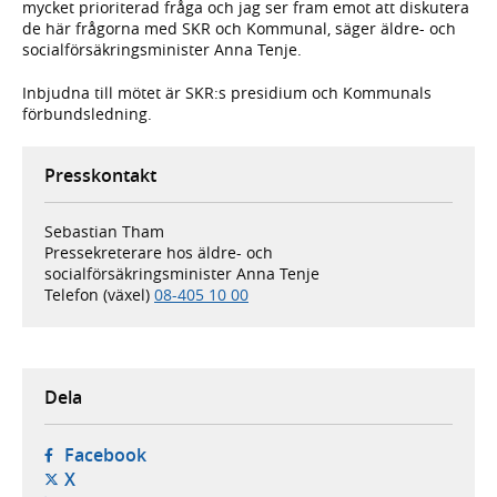
mycket prioriterad fråga och jag ser fram emot att diskutera
de här frågorna med SKR och Kommunal, säger äldre- och
socialförsäkringsminister Anna Tenje.
Inbjudna till mötet är SKR:s presidium och Kommunals
förbundsledning.
Presskontakt
Sebastian Tham
Pressekreterare hos äldre- och
socialförsäkringsminister Anna Tenje
Telefon (växel)
08-405 10 00
Dela
- öppnas i ny flik, extern webbplats,
Facebook
- öppnas i ny flik, extern webbplats,
X