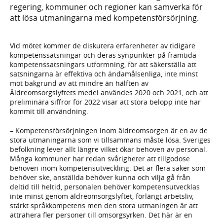
regering, kommuner och regioner kan samverka för
att lösa utmaningarna med kompetensförsörjning.
Vid mötet kommer de diskutera erfarenheter av tidigare
kompetenssatsningar och deras synpunkter på framtida
kompetenssatsningars utformning, för att säkerställa att
satsningarna är effektiva och ändamålsenliga, inte minst
mot bakgrund av att mindre än hälften av
Äldreomsorgslyftets medel användes 2020 och 2021, och att
preliminära siffror för 2022 visar att stora belopp inte har
kommit till användning.
– Kompetensförsörjningen inom äldreomsorgen är en av de
stora utmaningarna som vi tillsammans måste lösa. Sveriges
befolkning lever allt längre vilket ökar behoven av personal.
Många kommuner har redan svårigheter att tillgodose
behoven inom kompetensutveckling. Det är flera saker som
behöver ske, anställda behöver kunna och vilja gå från
deltid till heltid, personalen behöver kompetensutvecklas
inte minst genom äldreomsorgslyftet, förlängt arbetsliv,
stärkt språkkompetens men den stora utmaningen är att
attrahera fler personer till omsorgsyrken. Det här är en