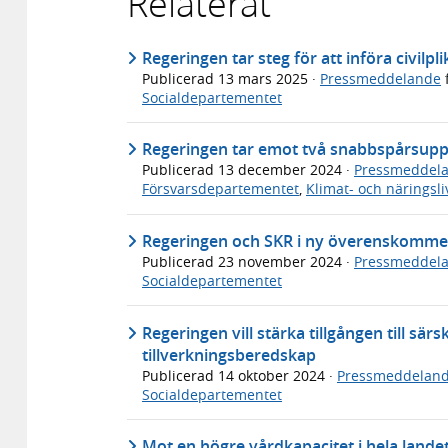
Relaterat
Regeringen tar steg för att införa civilp
Publicerad
13 mars 2025
·
Pressmeddelande
Socialdepartementet
Regeringen tar emot två snabbspårsup
Publicerad
13 december 2024
·
Pressmeddel
Försvarsdepartementet
,
Klimat- och näringsl
Regeringen och SKR i ny överenskommels
Publicerad
23 november 2024
·
Pressmeddel
Socialdepartementet
Regeringen vill stärka tillgången till sä
tillverkningsberedskap
Publicerad
14 oktober 2024
·
Pressmeddelan
Socialdepartementet
Mot en högre vårdkapacitet i hela lande