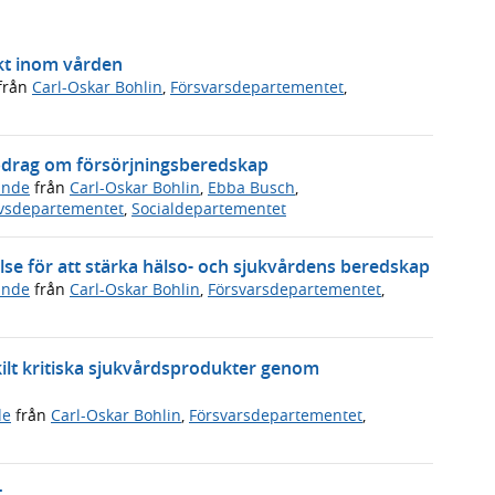
likt inom vården
från
Carl-Oskar Bohlin
,
Försvarsdepartementet
,
pdrag om försörjningsberedskap
ande
från
Carl-Oskar Bohlin
,
Ebba Busch
,
ivsdepartementet
,
Socialdepartementet
e för att stärka hälso- och sjukvårdens beredskap
ande
från
Carl-Oskar Bohlin
,
Försvarsdepartementet
,
rskilt kritiska sjukvårdsprodukter genom
de
från
Carl-Oskar Bohlin
,
Försvarsdepartementet
,
t