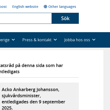
post
English website
Other languages
Sök
verige
Press & kontakt
Jobba hos oss
tatsråd på denna sida som har
ntledigats
Acko Ankarberg Johansson,
sjukvårdsminister,
entledigades den 9 september
2025.