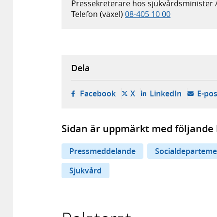
Pressekreterare hos sjukvårdsminister
Telefon (växel)
08-405 10 00
Dela
- öppnas i ny flik, extern w
- öppnas i ny flik, ext
- öppnas i
Facebook
X
LinkedIn
E-pos
Sidan är uppmärkt med följande 
Pressmeddelande
Socialdeparteme
Sjukvård