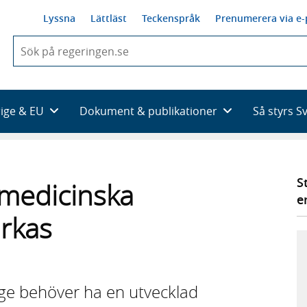
Lyssna
Lättläst
Teckenspråk
Prenumerera via e-
När
du
börjar
skriva
så
rige & EU
Dokument & publikationer
Så styrs S
framträder
en
lista
med
sökförslag
S
fmedicinska
e
ärkas
ge behöver ha en utvecklad