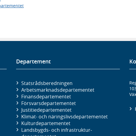
partementet
Departement
Ko
Statsrådsberedningen
Reg
10
Arbetsmarknads­departementet
Väx
Finans­departementet
Försvars­departementet
Justitie­departementet
Klimat- och näringslivs­departementet
Kultur­departementet
Landsbygds- och infrastruktur­