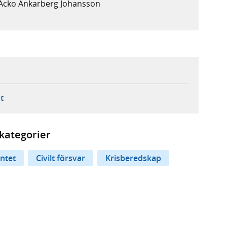
 Acko Ankarberg Johansson
ebbplats,
ern webbplats,
 ny flik, extern webbplats,
- öppnar din e-postklient,
t
kategorier
ntet
Civilt försvar
Krisberedskap