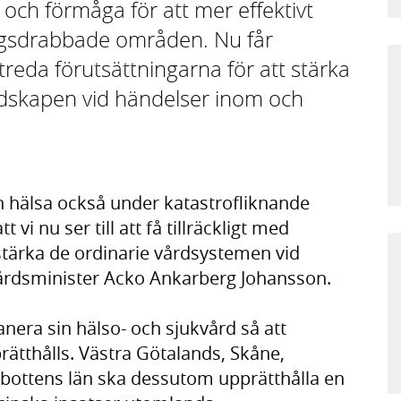
och förmåga för att mer effektivt
krigsdrabbade områden. Nu får
treda förutsättningarna för att stärka
dskapen vid händelser inom och
ch hälsa också under katastrofliknande
t vi nu ser till att få tillräckligt med
rstärka de ordinarie vårdsystemen vid
kvårdsminister Acko Ankarberg Johansson.
anera sin hälso- och sjukvård så att
ätthålls. Västra Götalands, Skåne,
bottens län ska dessutom upprätthålla en