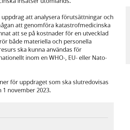
cinska insatser utomlands.
i uppdrag att analysera förutsättningar och
örmågan att genomföra katastrofmedicinska
nnat att se på kostnader för en utvecklad
rör både materiella och personella
 resurs ska kunna användas för
nationellt inom en WHO-, EU- eller Nato-
oner för uppdraget som ska slutredovisas
en 1 november 2023.