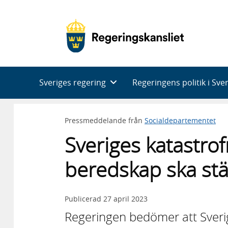
Huvudnavigering
Sveriges regering
Regeringens politik i Sve
Pressmeddelande från
Socialdepartementet
Sveriges katastro
beredskap ska st
Publicerad
27 april 2023
Regeringen bedömer att Sveri