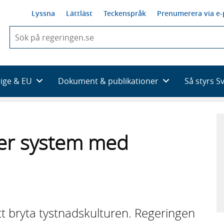
Lyssna
Lättläst
Teckenspråk
Prenumerera via e-
När
du
börjar
skriva
så
rige & EU
Dokument & publikationer
Så styrs S
framträder
en
lista
med
sökförslag
er system med
tt bryta tystnads­kulturen. Regeringen