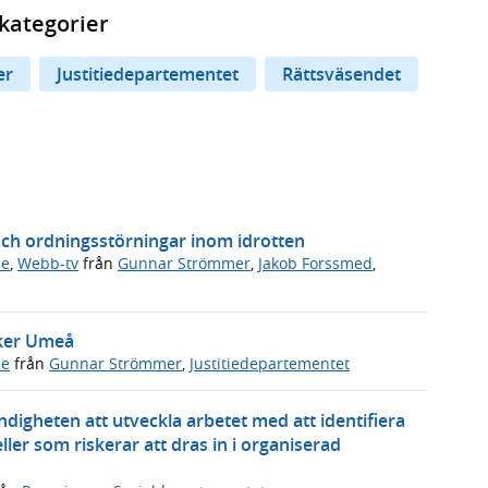
kategorier
er
Justitiedepartementet
Rättsväsendet
och ordningsstörningar inom idrotten
de
,
Webb-tv
från
Gunnar Strömmer
,
Jakob Forssmed
,
öker Umeå
de
från
Gunnar Strömmer
,
Justitiedepartementet
ndigheten att utveckla arbetet med att identifiera
ller som riskerar att dras in i organiserad