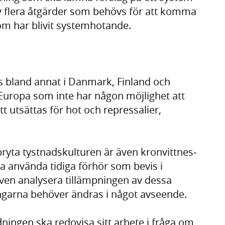
v flera åtgärder som behövs för att komma
som har blivit system­hotande.
 bland annat i Danmark, Finland och
i Europa som inte har någon möjlighet att
tt utsättas för hot och repressalier,
bryta tystnads­kulturen är även kron­vittnes­
a använda tidiga förhör som bevis i
en analy­sera tillämp­ningen av dessa
ngarna behöver ändras i något avseende.
dningen ska redovisa sitt arbete i fråga om