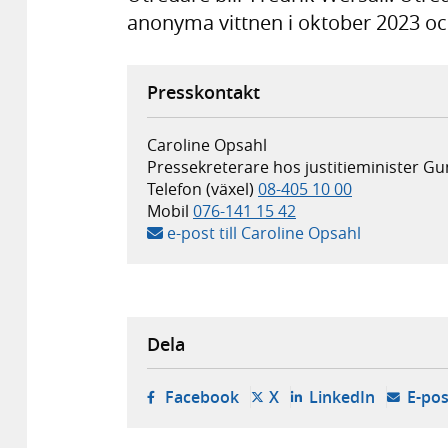
anonyma vittnen i oktober 2023 och
Presskontakt
Caroline Opsahl
Pressekreterare hos justitieminister 
Telefon (växel)
08-405 10 00
Mobil
076-141 15 42
e-post till Caroline Opsahl
Dela
- öppnas i ny flik, extern w
- öppnas i ny flik, ext
- öppnas i
Facebook
X
LinkedIn
E-pos