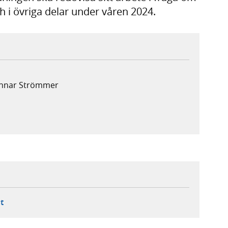
 i övriga delar under våren 2024.
Gunnar Strömmer
ebbplats,
ern webbplats,
 ny flik, extern webbplats,
- öppnar din e-postklient,
t