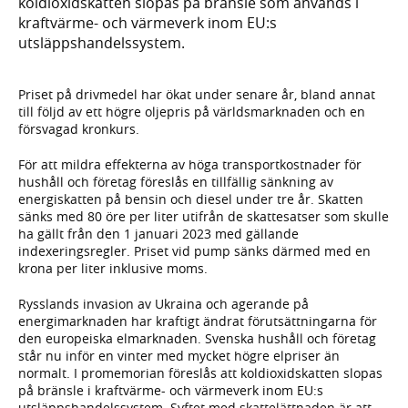
koldioxidskatten slopas på bränsle som används i
kraftvärme- och värmeverk inom EU:s
utsläppshandelssystem.
Priset på drivmedel har ökat under senare år, bland annat
till följd av ett högre oljepris på världsmarknaden och en
försvagad kronkurs.
För att mildra effekterna av höga transportkostnader för
hushåll och företag föreslås en tillfällig sänkning av
energiskatten på bensin och diesel under tre år. Skatten
sänks med 80 öre per liter utifrån de skattesatser som skulle
ha gällt från den 1 januari 2023 med gällande
indexeringsregler. Priset vid pump sänks därmed med en
krona per liter inklusive moms.
Rysslands invasion av Ukraina och agerande på
energimarknaden har kraftigt ändrat förutsättningarna för
den europeiska elmarknaden. Svenska hushåll och företag
står nu inför en vinter med mycket högre elpriser än
normalt. I promemorian föreslås att koldioxidskatten slopas
på bränsle i kraftvärme- och värmeverk inom EU:s
utsläppshandelssystem. Syftet med skattelättnaden är att