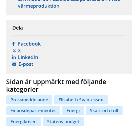
värmeproduktion
Dela
- öppnas i ny flik, extern webbplats,
Facebook
- öppnas i ny flik, extern webbplats,
X
- öppnas i ny flik, extern webbplats,
LinkedIn
- öppnar din e-postklient,
E-post
Sidan är uppmärkt med följande
kategorier
Pressmeddelande
Elisabeth Svantesson
Finansdepartementet
Energi
Skatt och tull
Energikrisen
Statens budget