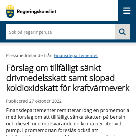
Me
När
Sö
du
börjar
skriva
så
Pressmeddelande från
Finansdepartementet
framträder
en
Förslag om tillfälligt sänkt
lista
med
drivmedelsskatt samt slopad
sökförslag
koldioxidskatt för kraftvärmeverk
Publicerad
27 oktober 2022
Finansdepartementet remitterar idag en promemoria
med förslag om att tillfälligt sänka skatten på bensin
och diesel med motsvarande en krona per liter vid
pump. I promemorian föreslås också att