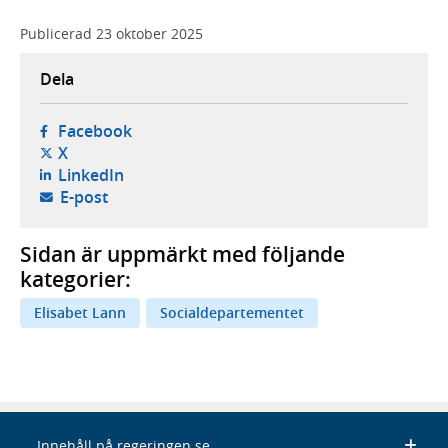
Publicerad
23 oktober 2025
Dela
- öppnas i ny flik, extern webbplats,
Facebook
- öppnas i ny flik, extern webbplats,
X
- öppnas i ny flik, extern webbplats,
LinkedIn
- öppnar din e-postklient,
E-post
Sidan är uppmärkt med följande
kategorier:
Elisabet Lann
Socialdepartementet
Innehåll på regeringen.se