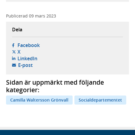
Publicerad
09 mars 2023
Dela
- öppnas i ny flik, extern webbplats,
Facebook
- öppnas i ny flik, extern webbplats,
X
- öppnas i ny flik, extern webbplats,
LinkedIn
- öppnar din e-postklient,
E-post
Sidan är uppmärkt med följande
kategorier:
Camilla Waltersson Grönvall
Socialdepartementet