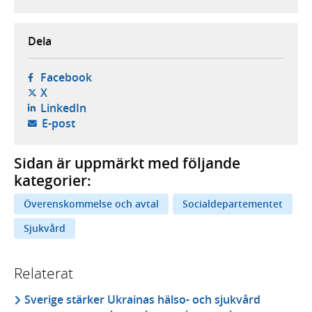
Dela
- öppnas i ny flik, extern webbplats,
Facebook
- öppnas i ny flik, extern webbplats,
X
- öppnas i ny flik, extern webbplats,
LinkedIn
- öppnar din e-postklient,
E-post
Sidan är uppmärkt med följande
kategorier:
Överenskommelse och avtal
Socialdepartementet
Sjukvård
Relaterat
Sverige stärker Ukrainas hälso- och sjukvård