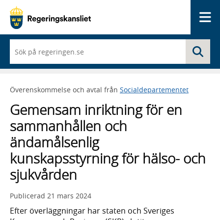
Me
När
Sö
du
börjar
skriva
så
Överenskommelse och avtal från
Socialdepartementet
framträder
en
Gemensam inriktning för en
lista
med
sammanhållen och
sökförslag
ändamålsenlig
kunskapsstyrning för hälso- och
sjukvården
Publicerad
21 mars 2024
Efter överläggningar har staten och Sveriges