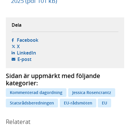
2025 (pdf 101 kB)
Dela
- öppnas i ny flik, extern webbplats,
Facebook
- öppnas i ny flik, extern webbplats,
X
- öppnas i ny flik, extern webbplats,
LinkedIn
- öppnar din e-postklient,
E-post
Sidan är uppmärkt med följande
kategorier:
Kommenterad dagordning
Jessica Rosencrantz
Statsrådsberedningen
EU-rådsmöten
EU
Relaterat