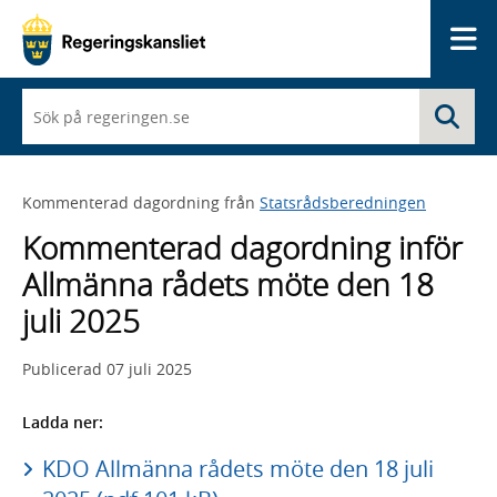
Me
När
Sö
du
börjar
skriva
så
Kommenterad dagordning från
Statsrådsberedningen
framträder
en
Kommenterad dagordning inför
lista
med
Allmänna rådets möte den 18
sökförslag
juli 2025
Publicerad
07 juli 2025
Ladda ner:
KDO Allmänna rådets möte den 18 juli