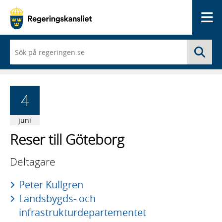
Me
När
Sö
du
börjar
skriva
så
framträder
4
en
lista
med
juni
sökförslag
Reser till Göteborg
Deltagare
Peter Kullgren
Landsbygds- och
infrastrukturdepartementet