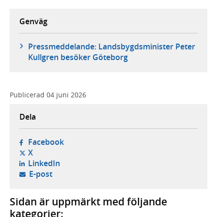
Genväg
Pressmeddelande: Landsbygdsminister Peter
Kullgren besöker Göteborg
Publicerad
04 juni 2026
Dela
- öppnas i ny flik, extern webbplats,
Facebook
- öppnas i ny flik, extern webbplats,
X
- öppnas i ny flik, extern webbplats,
LinkedIn
- öppnar din e-postklient,
E-post
Sidan är uppmärkt med följande
kategorier: