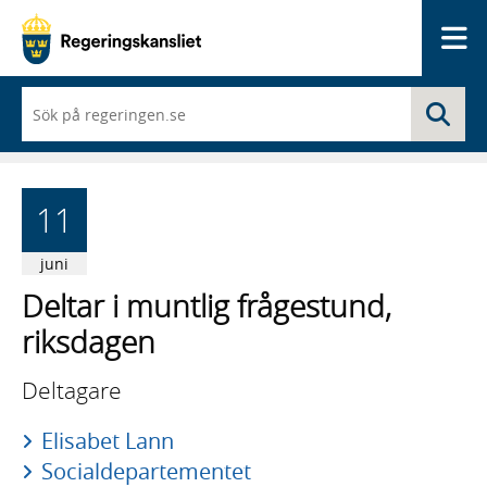
Me
När
Sö
du
börjar
skriva
så
framträder
11
en
lista
med
juni
sökförslag
Deltar i muntlig frågestund,
riksdagen
Deltagare
Elisabet Lann
Socialdepartementet