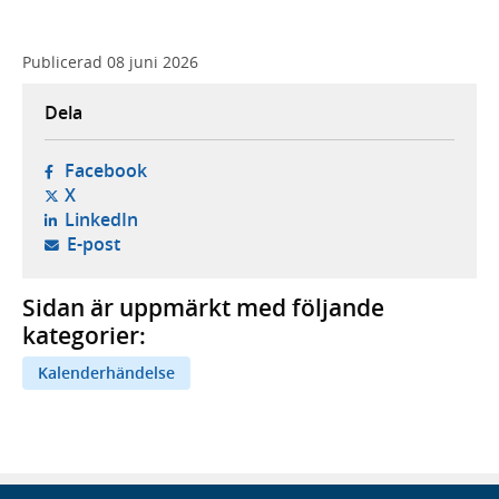
Publicerad
08 juni 2026
Dela
- öppnas i ny flik, extern webbplats,
Facebook
- öppnas i ny flik, extern webbplats,
X
- öppnas i ny flik, extern webbplats,
LinkedIn
- öppnar din e-postklient,
E-post
Sidan är uppmärkt med följande
kategorier:
Kalenderhändelse