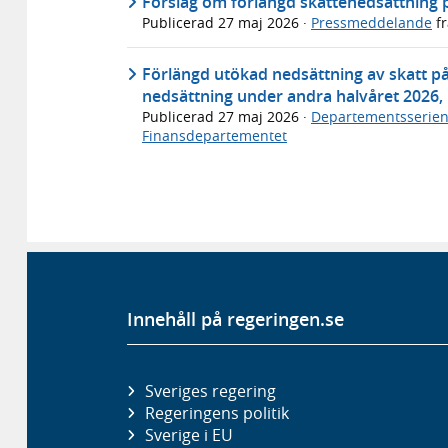
Förslag om förlängd skattenedsättning 
Publicerad
27 maj 2026
·
Pressmeddelande
f
Förlängd utökad nedsättning av skatt p
nedsättning under andra halvåret 2026,
Publicerad
27 maj 2026
·
Departementsserie
Finansdepartementet
Innehåll på regeringen.se
Sveriges regering
Regeringens politik
Sverige i EU