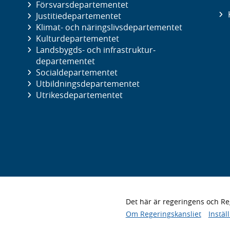
Försvars­departementet
Justitie­departementet
Klimat- och näringslivs­departementet
Kultur­departementet
Landsbygds- och infrastruktur­
departementet
Social­departementet
Utbildnings­departementet
Utrikes­departementet
Det här är regeringens och 
Om Regeringskansliet
Instäl