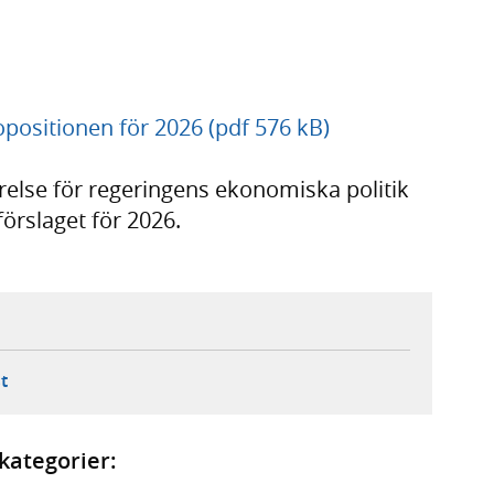
positionen för 2026 (pdf 576 kB)
relse för regeringens ekonomiska politik
rslaget för 2026.
ebbplats,
ern webbplats,
 ny flik, extern webbplats,
- öppnar din e-postklient,
t
kategorier: