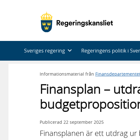
Huvudnavigering
Sveriges regering
Regeringens politik i Sve
Informationsmaterial från
Finansdepartemente
Finansplan – utdr
budgetpropositio
Publicerad
22 september 2025
Finansplanen är ett utdrag ur