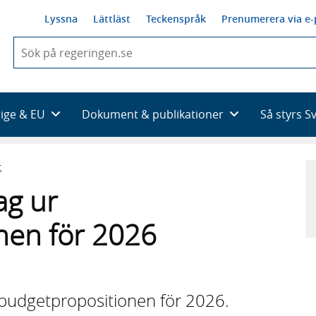
Lyssna
Lättläst
Teckenspråk
Prenumerera via e-
När
du
börjar
skriva
så
rige & EU
Dokument & publikationer
Så styrs S
framträder
en
lista
t
med
sökförslag
ag ur
nen för 2026
 budgetpropositionen för 2026.