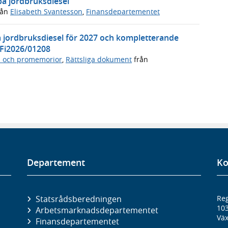
på jordbruksdiesel
rån
Elisabeth Svantesson
,
Finansdepartementet
å jordbruksdiesel för 2027 och kompletterande
 Fi2026/01208
n och promemorior
,
Rättsliga dokument
från
Departement
Ko
Statsrådsberedningen
Reg
10
Arbetsmarknads­departementet
Väx
Finans­departementet