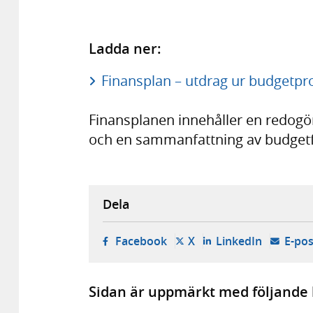
Ladda ner:
Finansplan – utdrag ur budgetpro
Finansplanen innehåller en redogö
och en sammanfattning av budgetfö
Dela
- öppnas i ny flik, extern w
- öppnas i ny flik, ext
- öppnas i
Facebook
X
LinkedIn
E-pos
Sidan är uppmärkt med följande 