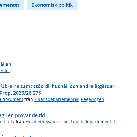
tementet
Ekonomisk politik
ållen
entet
l Ukraina samt stöd till hushåll och andra åtgärder
 Prop. 2025/26:275
ga dokument
från
Finansdepartementet
,
Regeringen
ag i en prövande tid
ebb-tv
från
Elisabeth Svantesson
,
Finansdepartementet