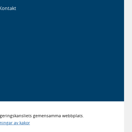
Kontakt
Regeringskansliets gemensamma webbplats.
lningar av kakor