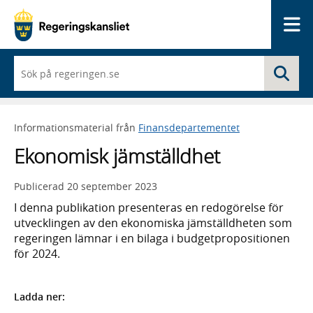
Me
När
Sö
du
börjar
skriva
så
Informationsmaterial från
Finansdepartementet
framträder
en
Ekonomisk jämställdhet
lista
med
sökförslag
Publicerad
20 september 2023
I denna publikation presenteras en redogörelse för
utvecklingen av den ekonomiska jämställdheten som
regeringen lämnar i en bilaga i budgetpropositionen
för 2024.
Ladda ner: