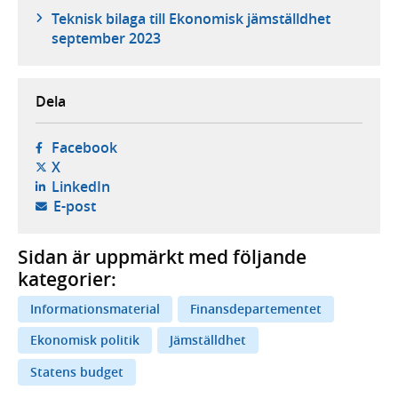
Teknisk bilaga till Ekonomisk jämställdhet
september 2023
Dela
- öppnas i ny flik, extern webbplats,
Facebook
- öppnas i ny flik, extern webbplats,
X
- öppnas i ny flik, extern webbplats,
LinkedIn
- öppnar din e-postklient,
E-post
Sidan är uppmärkt med följande
kategorier:
Informationsmaterial
Finansdepartementet
Ekonomisk politik
Jämställdhet
Statens budget