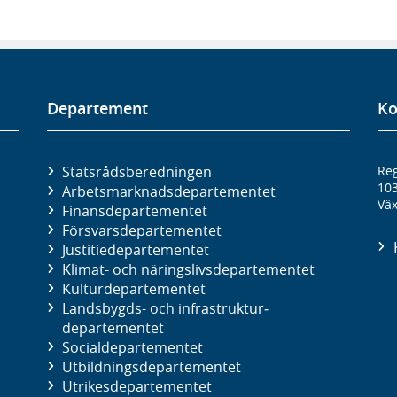
Departement
Ko
Statsrådsberedningen
Reg
10
Arbetsmarknads­departementet
Väx
Finans­departementet
Försvars­departementet
Justitie­departementet
Klimat- och näringslivs­departementet
Kultur­departementet
Landsbygds- och infrastruktur­
departementet
Social­departementet
Utbildnings­departementet
Utrikes­departementet