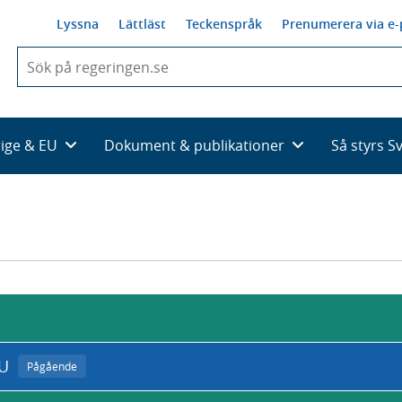
Lyssna
Lättläst
Teckenspråk
Prenumerera via e-
När
du
börjar
skriva
så
rige & EU
Dokument & publikationer
Så styrs S
framträder
en
lista
med
sökförslag
EU
Pågående