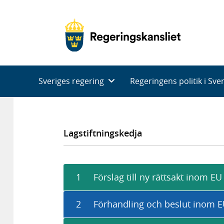
Huvudnavigering
Sveriges regering
Regeringens politik i Sve
Lagstiftningskedja
1
Förslag till ny rättsakt inom EU
2
Förhandling och beslut inom 