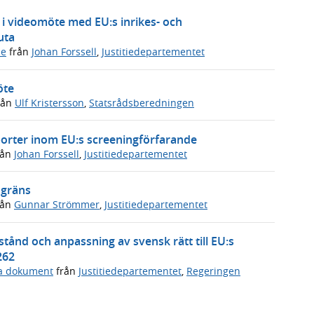
 i videomöte med EU:s inrikes- och
uta
de
från
Johan Forssell
,
Justitiedepartementet
öte
rån
Ulf Kristersson
,
Statsrådsberedningen
porter inom EU:s screeningförfarande
rån
Johan Forssell
,
Justitiedepartementet
 gräns
rån
Gunnar Strömmer
,
Justitiedepartementet
tånd och anpassning av svensk rätt till EU:s
262
ga dokument
från
Justitiedepartementet
,
Regeringen