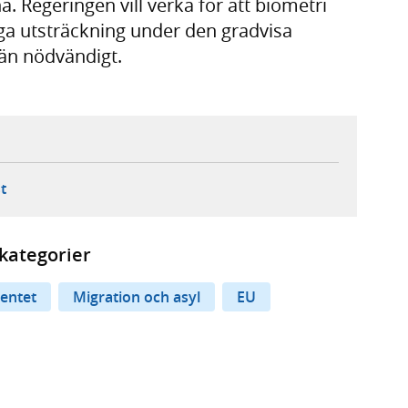
. Regeringen vill verka för att biometri
liga utsträckning under den gradvisa
e än nödvändigt.
ebbplats,
ern webbplats,
 ny flik, extern webbplats,
- öppnar din e-postklient,
t
kategorier
mentet
Migration och asyl
EU