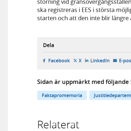
störning vid gränsövergångsställena
ska registreras i EES i största möj
starten och att den inte blir längr
Dela
- öppnas i ny flik, extern w
- öppnas i ny flik, ext
- öppnas i
Facebook
X
LinkedIn
E-pos
Sidan är uppmärkt med följande 
Faktapromemoria
Justitiedeparte
Relaterat