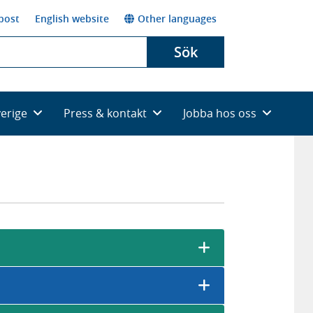
post
English website
Other languages
Sök
verige
Press & kontakt
Jobba hos oss