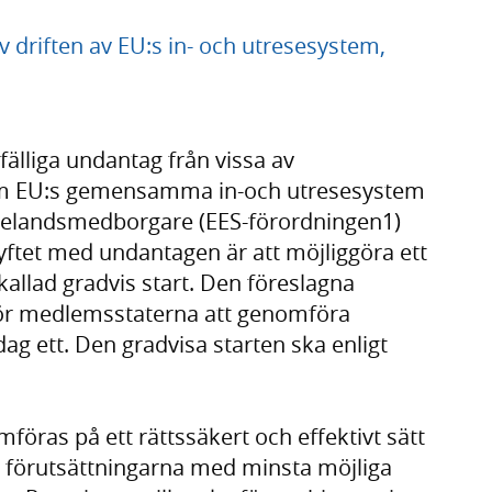
v driften av EU:s in- och utresesystem,
fälliga undantag från vissa av
om EU:s gemensamma in-och utresesystem
edjelandsmedborgare (EES-förordningen1)
yftet med undantagen är att möjliggöra ett
 kallad gradvis start. Den föreslagna
 för medlemsstaterna att genomföra
 dag ett. Den gradvisa starten ska enligt
föras på ett rättssäkert och effektivt sätt
e förutsättningarna med minsta möjliga