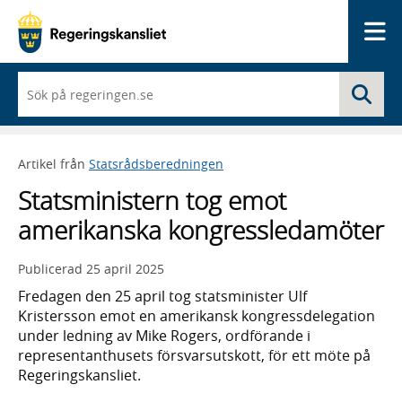
Me
När
Sö
du
börjar
skriva
så
Artikel från
Statsrådsberedningen
framträder
en
Statsministern tog emot
lista
med
amerikanska kongressledamöter
sökförslag
Publicerad
25 april 2025
Fredagen den 25 april tog statsminister Ulf
Kristersson emot en amerikansk kongressdelegation
under ledning av Mike Rogers, ordförande i
representanthusets försvarsutskott, för ett möte på
Regeringskansliet.