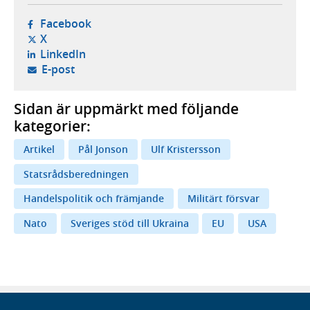
- öppnas i ny flik, extern webbplats,
Facebook
- öppnas i ny flik, extern webbplats,
X
- öppnas i ny flik, extern webbplats,
LinkedIn
- öppnar din e-postklient,
E-post
Sidan är uppmärkt med följande
kategorier:
Artikel
Pål Jonson
Ulf Kristersson
Statsrådsberedningen
Handelspolitik och främjande
Militärt försvar
Nato
Sveriges stöd till Ukraina
EU
USA