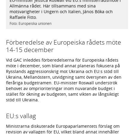
EU-minister Jessica Roswall vid EU:s ministerrådsmöte i
Allmänna rådet. Här tillsammans med sina
motsvarigheter i Ungern och Italien, János Bóka och
Raffaele Fitto.
Foto: Europeiska unionen
Förberedelse av Europeiska rådets möte
14-15 december
Vid GAC inleddes förberedelserna för Europeiska rådets
möte i december, som bland annat planeras fokusera på
Rysslands aggressionskrig mot Ukraina och EU:s stöd till
Ukraina, Mellanöstern, utvidgning samt översynen av den
fleråriga budgetramen. EU-minister Roswall underströk
behovet av omprioriteringar inom nuvarande budget i
stället för ökning av budgeten, samt vikten av långsiktigt
stöd till Ukraina.
EU:s vallag
Ministrarna diskuterade Europaparlamentets förslag om
revision av vallagen för EU, vilket bland annat innehåller