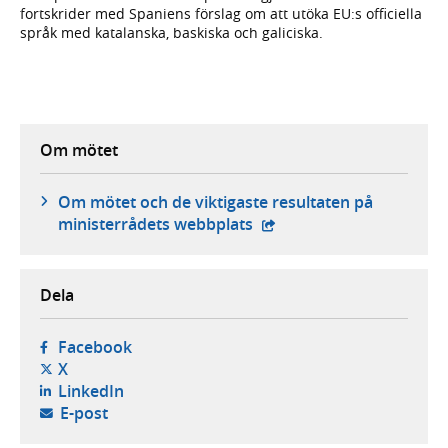
fortskrider med Spaniens förslag om att utöka EU:s officiella
språk med katalanska, baskiska och galiciska.
Om mötet
Om mötet och de viktigaste resultaten på
- extern webbplats,
ministerrådets webbplats
Dela
- öppnas i ny flik, extern webbplats,
Facebook
- öppnas i ny flik, extern webbplats,
X
- öppnas i ny flik, extern webbplats,
LinkedIn
- öppnar din e-postklient,
E-post