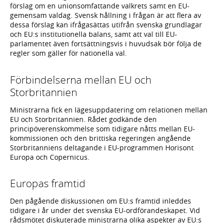
förslag om en unionsomfattande valkrets samt en EU-
gemensam valdag. Svensk hållning i frågan är att flera av
dessa förslag kan ifrågasättas utifrån svenska grundlagar
och EU:s institutionella balans, samt att val till EU-
parlamentet även fortsättningsvis i huvudsak bör följa de
regler som gäller för nationella val.
Förbindelserna mellan EU och
Storbritannien
Ministrarna fick en lägesuppdatering om relationen mellan
EU och Storbritannien. Rådet godkände den
principöverenskommelse som tidigare nåtts mellan EU-
kommissionen och den brittiska regeringen angående
Storbritanniens deltagande i EU-programmen Horisont
Europa och Copernicus.
Europas framtid
Den pågående diskussionen om EU:s framtid inleddes
tidigare i år under det svenska EU-ordförandeskapet. Vid
rådsmötet diskuterade ministrarna olika aspekter av EU:s