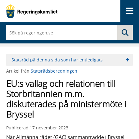
Me
När
Sö
du
börjar
skriva
så
framträder
Statsråd på denna sida som har entledigats
en
lista
Artikel från
Statsrådsberedningen
med
sökförslag
EU:s vallag och relationen till
Storbritannien m.m.
diskuterades på ministermöte i
Bryssel
Publicerad
17 november 2023
När Allmänna rådet (GAC) sammanträdde i Bryssel