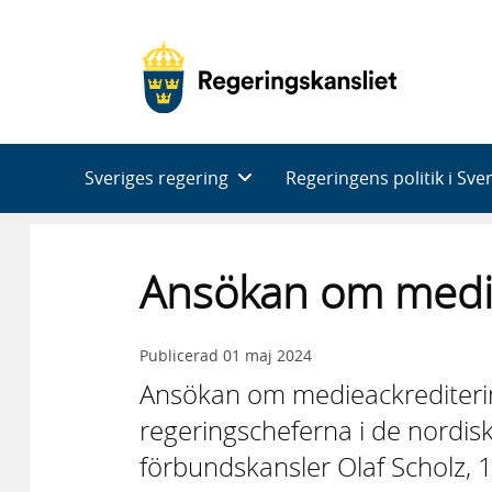
Huvudnavigering
Sveriges regering
Regeringens politik i Sve
Ansökan om medie
Publicerad
01 maj 2024
Ansökan om medieackrediterin
regeringscheferna i de nordis
förbundskansler Olaf Scholz,