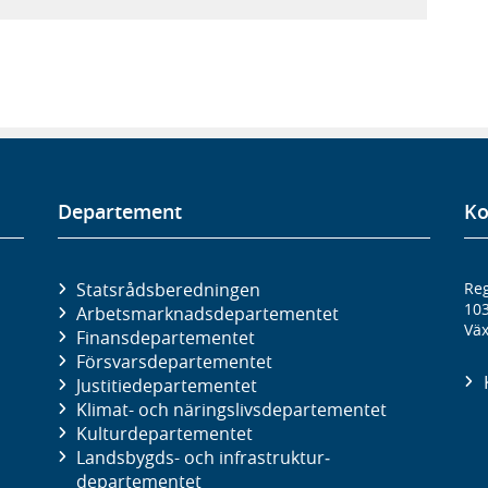
Departement
Ko
Statsrådsberedningen
Reg
10
Arbetsmarknads­departementet
Väx
Finans­departementet
Försvars­departementet
Justitie­departementet
Klimat- och näringslivs­departementet
Kultur­departementet
Landsbygds- och infrastruktur­
departementet