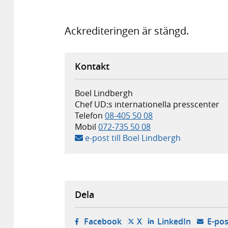
Ackrediteringen är stängd.
Kontakt
Boel Lindbergh
Chef UD:s internationella presscenter
Telefon
08-405 50 08
Mobil
072-735 50 08
e-post till Boel Lindbergh
Dela
- öppnas i ny flik, extern w
- öppnas i ny flik, ext
- öppnas i
Facebook
X
LinkedIn
E-pos