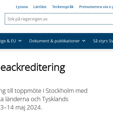
Lyssna
Lättläst
Teckenspråk
Prenumerera via e-
När
du
börjar
skriva
så
rige & EU
Dokument & publikationer
Så styrs S
framträder
en
lista
med
ackreditering
sökförslag
g till toppmöte i Stockholm med
ka länderna och Tysklands
 13–14 maj 2024.