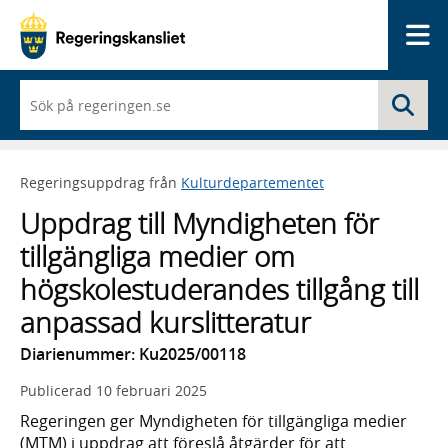
Me
När
Sö
du
börjar
skriva
så
Regeringsuppdrag från
Kulturdepartementet
framträder
en
Uppdrag till Myndigheten för
lista
med
tillgängliga medier om
sökförslag
högskolestuderandes tillgång till
anpassad kurslitteratur
Diarienummer: Ku2025/00118
Publicerad
10 februari 2025
Regeringen ger Myndigheten för tillgängliga medier
(MTM) i uppdrag att föreslå åtgärder för att