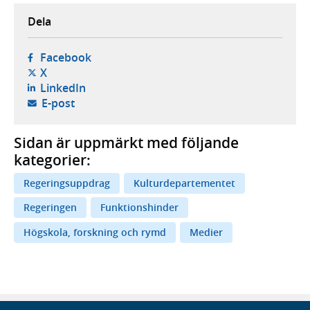
Dela
- öppnas i ny flik, extern webbplats,
Facebook
- öppnas i ny flik, extern webbplats,
X
- öppnas i ny flik, extern webbplats,
LinkedIn
- öppnar din e-postklient,
E-post
Sidan är uppmärkt med följande
kategorier:
Regeringsuppdrag
Kulturdepartementet
Regeringen
Funktionshinder
Högskola, forskning och rymd
Medier