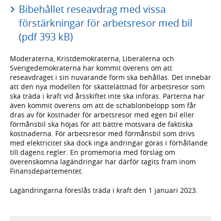
Bibehållet reseavdrag med vissa
förstärkningar för arbetsresor med bil
(pdf 393 kB)
Moderaterna, Kristdemokraterna, Liberalerna och
Sverigedemokraterna har kommit överens om att
reseavdraget i sin nuvarande form ska behållas. Det innebär
att den nya modellen för skattelättnad för arbetsresor som
ska träda i kraft vid årsskiftet inte ska införas. Parterna har
även kommit överens om att de schablonbelopp som får
dras av för kostnader för arbetsresor med egen bil eller
förmånsbil ska höjas för att bättre motsvara de faktiska
kostnaderna. För arbetsresor med förmånsbil som drivs
med elektricitet ska dock inga ändringar göras i förhållande
till dagens regler. En promemoria med förslag om
överenskomna lagändringar har därför tagits fram inom
Finansdepartementet.
Lagändringarna föreslås träda i kraft den 1 januari 2023.