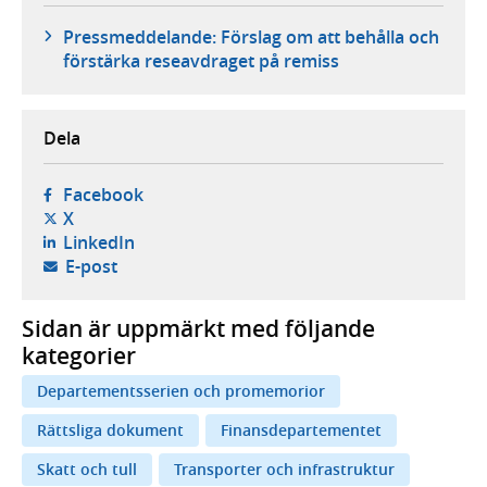
Pressmeddelande: Förslag om att behålla och
förstärka reseavdraget på remiss
Dela
- öppnas i ny flik, extern webbplats,
Facebook
- öppnas i ny flik, extern webbplats,
X
- öppnas i ny flik, extern webbplats,
LinkedIn
- öppnar din e-postklient,
E-post
Sidan är uppmärkt med följande
kategorier
Departementsserien och promemorior
Rättsliga dokument
Finansdepartementet
Skatt och tull
Transporter och infrastruktur