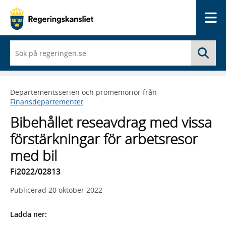
Me
När
Sö
du
börjar
skriva
så
Departementsserien och promemorior från
framträder
Finansdepartementet
en
lista
Bibehållet reseavdrag med vissa
med
sökförslag
förstärkningar för arbetsresor
med bil
Fi2022/02813
Publicerad
20 oktober 2022
Ladda ner: