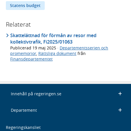
Statens budget
Relaterat
Skattelättnad för förmån av resor med
kollektivtrafik, Fi2025/01063
Publicerad
19 maj 2025
·
Departementsserien och
promemorior
,
Rättsliga dokument
från
Finansdepartementet
Innehåll på regeringen.se
Departement
Regeringskansliet