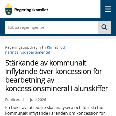
Me
När
Sö
du
börjar
skriva
så
Regeringsuppdrag från
Klimat- och
framträder
näringslivsdepartementet
en
lista
Stärkande av kommunalt
med
sökförslag
inflytande över koncession för
bearbetning av
koncessionsmineral i alunskiffer
Publicerad
11 juni 2026
En bokstavsutredare ska analysera och föreslå hur
kommunalt inflytande i ärenden om koncession för