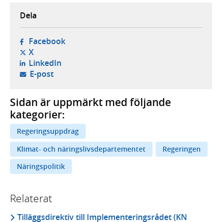
Dela
- öppnas i ny flik, extern webbplats,
Facebook
- öppnas i ny flik, extern webbplats,
X
- öppnas i ny flik, extern webbplats,
LinkedIn
- öppnar din e-postklient,
E-post
Sidan är uppmärkt med följande
kategorier:
Regeringsuppdrag
Klimat- och näringslivsdepartementet
Regeringen
Näringspolitik
Relaterat
Tilläggsdirektiv till Implementeringsrådet (KN