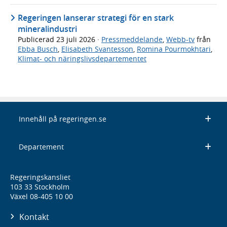
Regeringen lanserar strategi för en stark
mineralindustri
Publicerad
23 juli 2026
·
Pressmeddelande
,
Webb-tv
från
Ebba Busch
,
Elisabeth Svantesson
,
Romina Pourmokhtari
,
Klimat- och näringslivsdepartementet
Innehåll på regeringen.se
Departement
Regeringskansliet
103 33 Stockholm
Växel 08-405 10 00
Kontakt