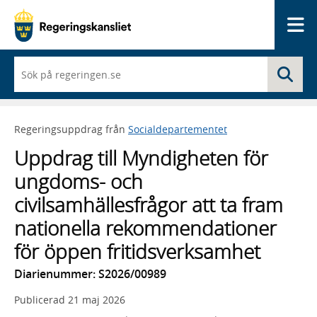
Me
När
Sö
du
börjar
skriva
så
Regeringsuppdrag från
Socialdepartementet
framträder
en
Uppdrag till Myndigheten för
lista
med
ungdoms- och
sökförslag
civilsamhällesfrågor att ta fram
nationella rekommendationer
för öppen fritidsverksamhet
Diarienummer: S2026/00989
Publicerad
21 maj 2026