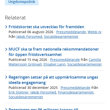
Ungdomspolitik
Relaterat
Fritidskortet ska utvecklas för framtiden
Publicerad
06 augusti 2026
·
Pressmeddelande
,
Webb-tv
från
Jakob Forssmed
,
Socialdepartementet
MUCF ska ta fram nationella rekommendationer
för öppen fritidsverksamhet
Publicerad
15 maj 2026
·
Pressmeddelande
från
Camilla
Waltersson Grönvall
,
Elisabet Lann
,
Socialdepartementet
Regeringen satsar på att uppmärksamma ungas
ideella engagemang
Publicerad
30 december 2025
·
Pressmeddelande
från
Erik Slottner
,
Jakob Forssmed
,
Finansdepartementet
,
Socialdepartementet
Regeringen ger 96 miljoner kronor till