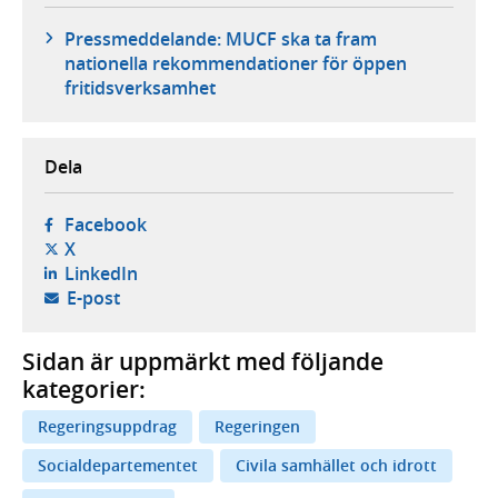
Pressmeddelande: MUCF ska ta fram
nationella rekommendationer för öppen
fritidsverksamhet
Dela
- öppnas i ny flik, extern webbplats,
Facebook
- öppnas i ny flik, extern webbplats,
X
- öppnas i ny flik, extern webbplats,
LinkedIn
- öppnar din e-postklient,
E-post
Sidan är uppmärkt med följande
kategorier:
Regeringsuppdrag
Regeringen
Socialdepartementet
Civila samhället och idrott