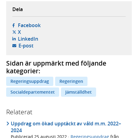
Dela
- öppnas i ny flik, extern webbplats,
Facebook
- öppnas i ny flik, extern webbplats,
X
- öppnas i ny flik, extern webbplats,
LinkedIn
- öppnar din e-postklient,
E-post
Sidan är uppmärkt med följande
kategorier:
Regeringsuppdrag
Regeringen
Socialdepartementet
Jämställdhet
Relaterat
Uppdrag om ökad upptäckt av våld m.m. 2022–
2024
Publicerad
25 augusti 2022
·
Regeringsuppdrag
från