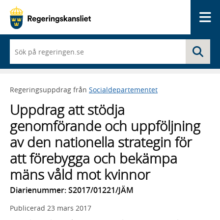
Me
När
Sö
du
börjar
skriva
så
Regeringsuppdrag från
Socialdepartementet
framträder
en
Uppdrag att stödja
lista
med
genomförande och uppföljning
sökförslag
av den nationella strategin för
att förebygga och bekämpa
mäns våld mot kvinnor
Diarienummer: S2017/01221/JÄM
Publicerad
23 mars 2017