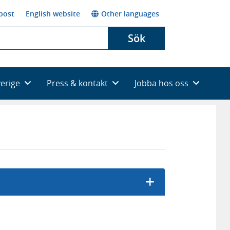
post
English website
Other languages
Sök
verige
Press & kontakt
Jobba hos oss