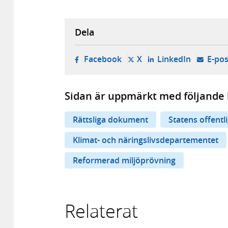
Dela
- öppnas i ny flik, extern w
- öppnas i ny flik, ext
- öppnas i
Facebook
X
LinkedIn
E-pos
Sidan är uppmärkt med följande 
Rättsliga dokument
Statens offentl
Klimat- och näringslivsdepartementet
Reformerad miljöprövning
Relaterat