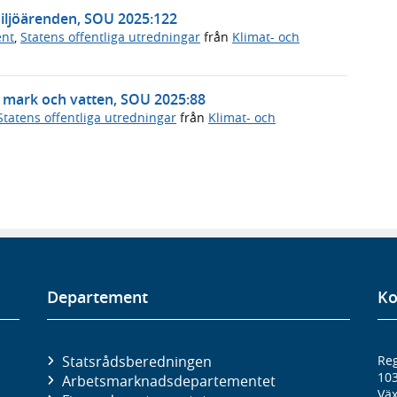
miljöärenden, SOU 2025:122
ent
,
Statens offentliga utredningar
från
Klimat- och
 mark och vatten, SOU 2025:88
Statens offentliga utredningar
från
Klimat- och
Departement
Ko
Statsrådsberedningen
Reg
10
Arbetsmarknads­departementet
Väx