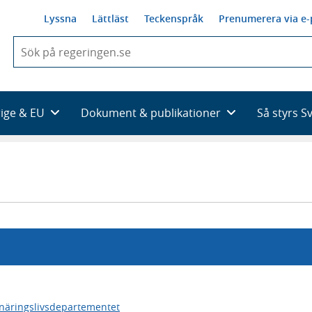
Lyssna
Lättläst
Teckenspråk
Prenumerera via e-
När
du
börjar
skriva
så
rige & EU
Dokument & publikationer
Så styrs S
framträder
en
lista
med
sökförslag
 näringslivsdepartementet