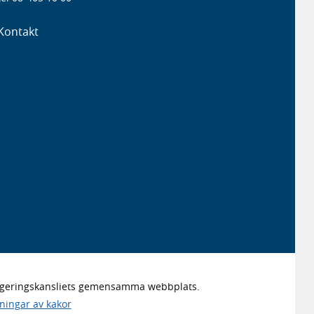
Kontakt
Regeringskansliets gemensamma webbplats.
lningar av kakor