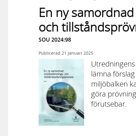
En ny samordnad
och tillståndsprö
SOU 2024:98
Publicerad
21 januari 2025
Utredningens 
lämna förslag 
miljöbalken k
göra prövninge
förutsebar.