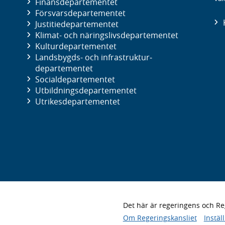
Finans­departementet
Försvars­departementet
Justitie­departementet
Klimat- och näringslivs­departementet
Kultur­departementet
Landsbygds- och infrastruktur­
departementet
Social­departementet
Utbildnings­departementet
Utrikes­departementet
Det här är regeringens och 
Om Regeringskansliet
Instäl