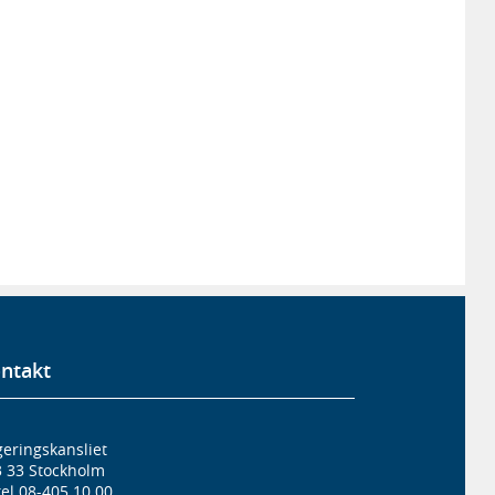
ntakt
eringskansliet
3 33 Stockholm
el 08-405 10 00