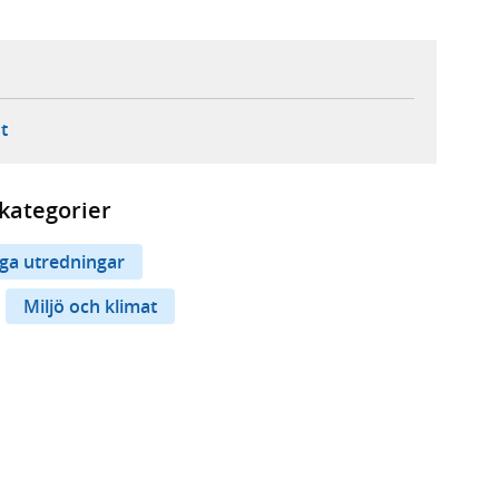
ebbplats,
ern webbplats,
 ny flik, extern webbplats,
- öppnar din e-postklient,
t
kategorier
iga utredningar
Miljö och klimat