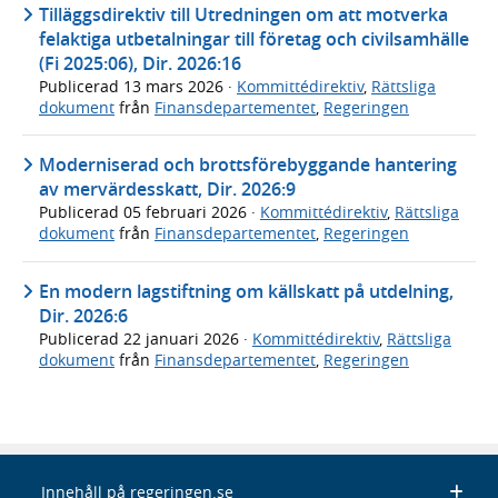
Tilläggsdirektiv till Utredningen om att motverka
felaktiga utbetalningar till företag och civilsamhälle
(Fi 2025:06), Dir. 2026:16
Publicerad
13 mars 2026
·
Kommittédirektiv
,
Rättsliga
dokument
från
Finansdepartementet
,
Regeringen
Moderniserad och brottsförebyggande hantering
av mervärdesskatt, Dir. 2026:9
Publicerad
05 februari 2026
·
Kommittédirektiv
,
Rättsliga
dokument
från
Finansdepartementet
,
Regeringen
En modern lagstiftning om källskatt på utdelning,
Dir. 2026:6
Publicerad
22 januari 2026
·
Kommittédirektiv
,
Rättsliga
dokument
från
Finansdepartementet
,
Regeringen
Innehåll på regeringen.se