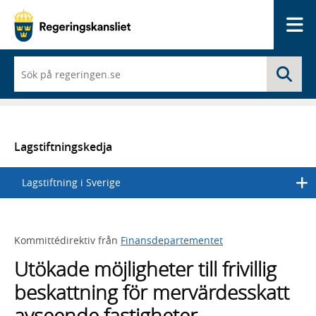
Me
När
Sö
du
börjar
skriva
så
framträder
en
Lagstiftningskedja
lista
med
Lagstiftning i Sverige
sökförslag
Kommittédirektiv från
Finansdepartementet
Utökade möjligheter till frivillig
beskattning för mervärdesskatt
avseende fastigheter