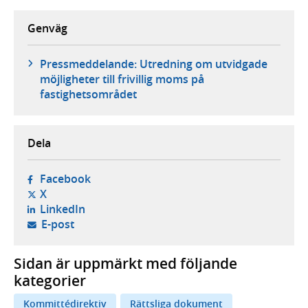
Genväg
Pressmeddelande: Utredning om utvidgade
möjligheter till frivillig moms på
fastighetsområdet
Dela
- öppnas i ny flik, extern webbplats,
Facebook
- öppnas i ny flik, extern webbplats,
X
- öppnas i ny flik, extern webbplats,
LinkedIn
- öppnar din e-postklient,
E-post
Sidan är uppmärkt med följande
kategorier
Kommittédirektiv
Rättsliga dokument