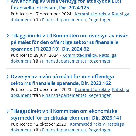
Användning av vissa verktyg för att skydda EU:s
finansiella intressen, Dir. 2024:125
Publicerad
17 december 2024
·
Kommittédirektiv
,
Rättsliga
dokument
från
Finansdepartementet
,
Regeringen
Tilläggsdirektiv till Kommittén om översyn av nivån
på målet för den offentliga sektorns finansiella
sparande (Fi 2023:10), Dir. 2024:62
Publicerad
28 juni 2024
·
Kommittédirektiv
,
Rättsliga
dokument
från
Finansdepartementet
,
Regeringen
Översyn av nivån på målet för den offentliga
sektorns finansiella sparande, Dir. 2023:162
Publicerad
01 december 2023
·
Kommittédirektiv
,
Rättsliga
dokument
från
Finansdepartementet
,
Regeringen
Tilläggsdirektiv till Kommittén om ekonomiska
styrmedel för en cirkulär ekonomi, Dir. 2023:141
Publicerad
12 oktober 2023
·
Kommittédirektiv
,
Rättsliga
dokument
från
Finansdepartementet
,
Regeringen