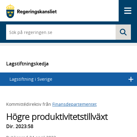
Me
När
Sö
du
börjar
skriva
så
framträder
en
Lagstiftningskedja
lista
med
Lagstiftning i Sverige
sökförslag
Kommittédirektiv från
Finansdepartementet
Högre produktivitetstillväxt
Dir. 2023:58