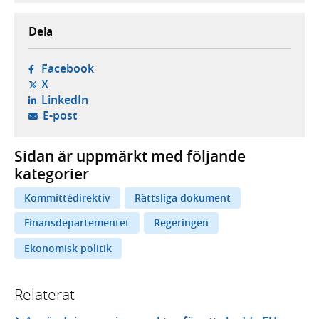
Dela
- öppnas i ny flik, extern webbplats,
Facebook
- öppnas i ny flik, extern webbplats,
X
- öppnas i ny flik, extern webbplats,
LinkedIn
- öppnar din e-postklient,
E-post
Sidan är uppmärkt med följande
kategorier
Kommittédirektiv
Rättsliga dokument
Finansdepartementet
Regeringen
Ekonomisk politik
Relaterat