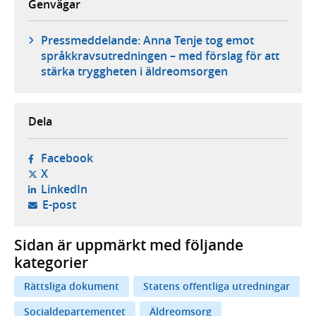
Genvägar
Pressmeddelande: Anna Tenje tog emot
språkkravsutredningen – med förslag för att
stärka tryggheten i äldreomsorgen
Dela
- öppnas i ny flik, extern webbplats,
Facebook
- öppnas i ny flik, extern webbplats,
X
- öppnas i ny flik, extern webbplats,
LinkedIn
- öppnar din e-postklient,
E-post
Sidan är uppmärkt med följande
kategorier
Rättsliga dokument
Statens offentliga utredningar
Socialdepartementet
Äldreomsorg