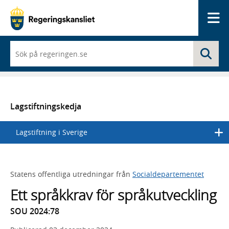
Me
När
Sö
du
börjar
skriva
så
framträder
en
Lagstiftningskedja
lista
med
Lagstiftning i Sverige
sökförslag
Statens offentliga utredningar från
Socialdepartementet
Ett språkkrav för språkutveckling
SOU 2024:78