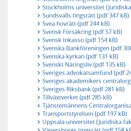
Stockholms universitet (Juridisk
Sundsvalls tingsrätt (pdf 347 kB)
Svea hovrätt (pdf 244 kB)
Svensk Försäkring (pdf 57 kB)
Svensk Inkasso (pdf 154 kB)
Svenska Bankföreningen (pdf 30
Svenska kyrkan (pdf 131 kB)
Svenskt Näringsliv (pdf 135 kB)
Sveriges advokatsamfund (pdf 2
Sveriges akademikers centralorga
Sveriges Riksbank (pdf 281 kB)
Tillväxtverket (pdf 285 kB)
Tjänstemännens Centralorganisat
Transportstyrelsen (pdf 197 kB)
Uppsala universitet (Juridiska f
Vänersborgs tingsrätt (pdf 158 k