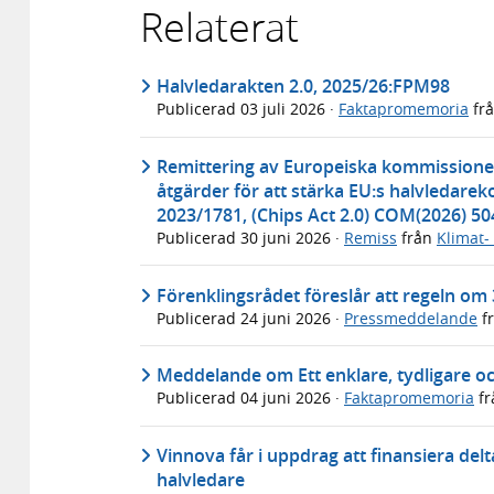
Relaterat
Halvledarakten 2.0, 2025/26:FPM98
Publicerad
03 juli 2026
·
Faktapromemoria
fr
Remittering av Europeiska kommissionens
åtgärder för att stärka EU:s halvledar
2023/1781, (Chips Act 2.0) COM(2026) 50
Publicerad
30 juni 2026
·
Remiss
från
Klimat-
Förenklingsrådet föreslår att regeln om 
Publicerad
24 juni 2026
·
Pressmeddelande
f
Meddelande om Ett enklare, tydligare o
Publicerad
04 juni 2026
·
Faktapromemoria
fr
Vinnova får i uppdrag att finansiera de
halvledare