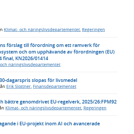
ån
Klimat- och näringslivsdepartementet
,
Regeringen
 förslag till förordning om ett ramverk för
ekosystem och om upphävande av förordningen (EU)
4 final, KN2026/01414
 och näringslivsdepartementet
30-dagarspris slopas för livsmedel
rån
Erik Slottner
,
Finansdepartementet
ch bättre genomdrivet EU-regelverk, 2025/26:FPM92
ån
Klimat- och näringslivsdepartementet
,
Regeringen
ltagande i EU-projekt inom AI och avancerade