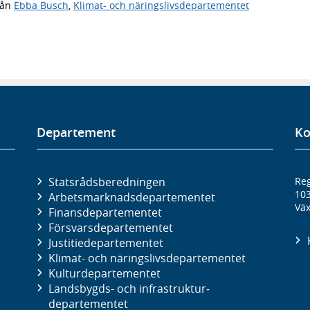
rån
Ebba Busch
,
Klimat- och näringslivsdepartementet
Departement
Ko
Statsrådsberedningen
Reg
10
Arbetsmarknads­departementet
Väx
Finans­departementet
Försvars­departementet
Justitie­departementet
Klimat- och näringslivs­departementet
Kultur­departementet
Landsbygds- och infrastruktur­
departementet