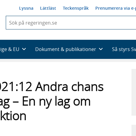
Lyssna
Lättläst
Teckenspråk
Prenumerera via e-
När
du
börjar
skriva
så
rige & EU
Dokument & publikationer
Så styrs S
framträder
en
lista
med
sökförslag
21:12 Andra chans
ag – En ny lag om
ktion