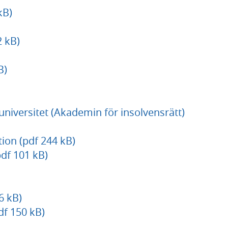
kB)
2 kB)
B)
niversitet (Akademin för insolvensrätt)
tion (pdf 244 kB)
df 101 kB)
6 kB)
df 150 kB)