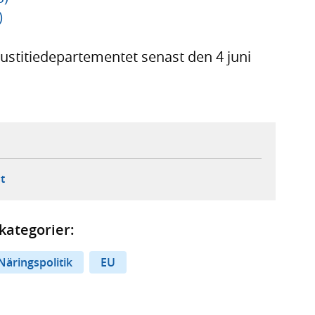
)
Justitiedepartementet senast den 4 juni
ebbplats,
ern webbplats,
 ny flik, extern webbplats,
- öppnar din e-postklient,
t
kategorier:
Näringspolitik
EU