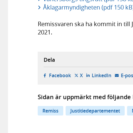
Åklagarmyndigheten (pdf 150 kB
Remissvaren ska ha kommit in till 
2021.
Dela
- öppnas i ny flik, extern w
- öppnas i ny flik, ext
- öppnas i
Facebook
X
LinkedIn
E-pos
Sidan är uppmärkt med följande 
Remiss
Justitiedepartementet