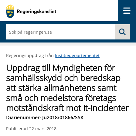
Me
När
Sö
du
börjar
skriva
så
Regeringsuppdrag från
Justitiedepartementet
framträder
en
Uppdrag till Myndigheten för
lista
med
samhällsskydd och beredskap
sökförslag
att stärka allmänhetens samt
små och medelstora företags
motståndskraft mot it-incidenter
Diarienummer: Ju2018/01866/SSK
Publicerad
22 mars 2018