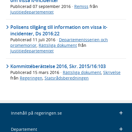
om vissa it-incidenter
Publicerad
07 september 2016
·
Remiss
från
Justitiedepartementet
Polisens tillgång till information om vissa it-
incidenter, Ds 2016:22
Publicerad
11 juli 2016
·
Departementsserien och
promemorior
,
Rättsliga dokument
från
Justitiedepartementet
Kommittéberättelse 2016, Skr. 2015/16:103
Publicerad
15 mars 2016
·
Rättsliga dokument
,
Skrivelse
från
Regeringen
,
Statsrådsberedningen
Innehåll på regeringen.se
Departement