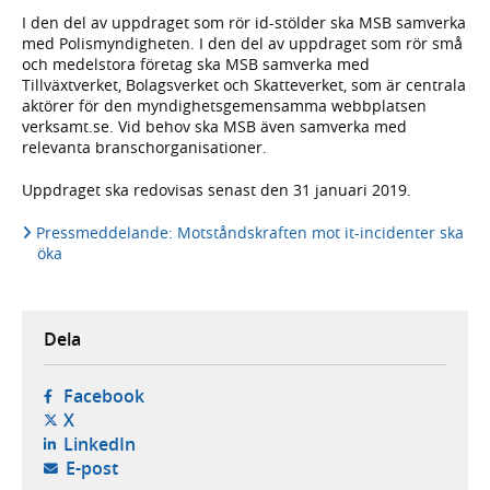
I den del av uppdraget som rör id-stölder ska MSB samverka
med Polismyndigheten. I den del av uppdraget som rör små
och medelstora företag ska MSB samverka med
Tillväxtverket, Bolagsverket och Skatteverket, som är centrala
aktörer för den myndighetsgemensamma webbplatsen
verksamt.se. Vid behov ska MSB även samverka med
relevanta branschorganisationer.
Uppdraget ska redovisas senast den 31 januari 2019.
Pressmeddelande: Motståndskraften mot it-incidenter ska
öka
Dela
- öppnas i ny flik, extern webbplats,
Facebook
- öppnas i ny flik, extern webbplats,
X
- öppnas i ny flik, extern webbplats,
LinkedIn
- öppnar din e-postklient,
E-post