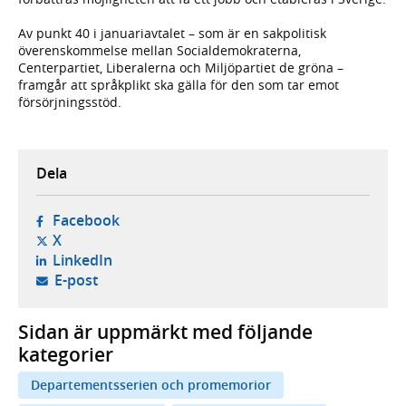
Av punkt 40 i januariavtalet – som är en sakpolitisk
överenskommelse mellan Socialdemokraterna,
Centerpartiet, Liberalerna och Miljöpartiet de gröna –
framgår att språkplikt ska gälla för den som tar emot
försörjningsstöd.
Dela
- öppnas i ny flik, extern webbplats,
Facebook
- öppnas i ny flik, extern webbplats,
X
- öppnas i ny flik, extern webbplats,
LinkedIn
- öppnar din e-postklient,
E-post
Sidan är uppmärkt med följande
kategorier
Departementsserien och promemorior