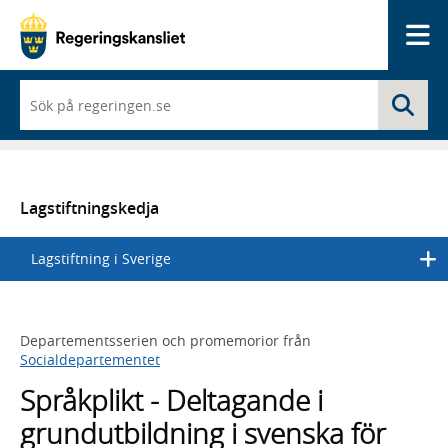
Me
När
Sö
du
börjar
skriva
så
framträder
en
Lagstiftningskedja
lista
med
Lagstiftning i Sverige
sökförslag
Departementsserien och promemorior från
Socialdepartementet
Språkplikt - Deltagande i
grundutbildning i svenska för