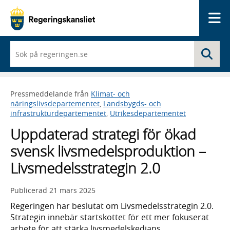
Me
När
Sö
du
börjar
skriva
så
Pressmeddelande från
Klimat- och
framträder
näringslivsdepartementet
,
Landsbygds- och
en
infrastrukturdepartementet
,
Utrikesdepartementet
lista
med
Uppdaterad strategi för ökad
sökförslag
svensk livsmedelsproduktion –
Livsmedelsstrategin 2.0
Publicerad
21 mars 2025
Regeringen har beslutat om Livsmedelsstrategin 2.0.
Strategin innebär startskottet för ett mer fokuserat
arbete för att stärka livsmedelskedjans