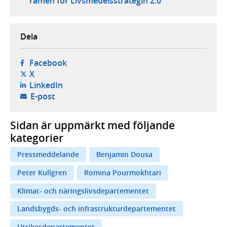
ramen för Livsmedelsstrategin 2.0
Dela
- öppnas i ny flik, extern webbplats,
Facebook
- öppnas i ny flik, extern webbplats,
X
- öppnas i ny flik, extern webbplats,
LinkedIn
- öppnar din e-postklient,
E-post
Sidan är uppmärkt med följande
kategorier
Pressmeddelande
Benjamin Dousa
Peter Kullgren
Romina Pourmokhtari
Klimat- och näringslivsdepartementet
Landsbygds- och infrastrukturdepartementet
Utrikesdepartementet