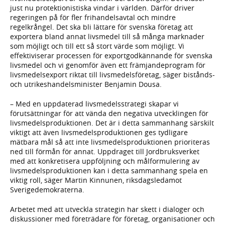
just nu protektionistiska vindar i världen. Därför driver
regeringen på för fler frihandelsavtal och mindre
regelkrångel. Det ska bli lättare för svenska företag att
exportera bland annat livsmedel till så många marknader
som möjligt och till ett så stort värde som möjligt. Vi
effektiviserar processen för exportgodkännande för svenska
livsmedel och vi genomför även ett främjandeprogram för
livsmedelsexport riktat till livsmedelsföretag, säger bistånds-
och utrikeshandelsminister Benjamin Dousa.
– Med en uppdaterad livsmedelsstrategi skapar vi
förutsättningar för att vända den negativa utvecklingen för
livsmedelsproduktionen. Det är i detta sammanhang särskilt
viktigt att även livsmedelsproduktionen ges tydligare
mätbara mål så att inte livsmedelsproduktionen prioriteras
ned till förmån för annat. Uppdraget till Jordbruksverket
med att konkretisera uppföljning och målformulering av
livsmedelsproduktionen kan i detta sammanhang spela en
viktig roll, säger Martin Kinnunen, riksdagsledamot
Sverigedemokraterna.
Arbetet med att utveckla strategin har skett i dialoger och
diskussioner med företrädare för företag, organisationer och