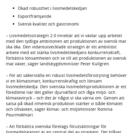
Ökad robusthet i livsmedelskedjan
Exportfrämjande
Svensk kvalitet och gastronomi
– Livsmedelsstrategin 2.0 innebär att vi växlar upp arbetet
med den tydliga ambitionen att produktionen av svensk mat
ska öka. Den vidareutvecklade strategin är ett ambitiöst
arbete med att stärka livsmedelskedjans konkurrenskraft,
förbättra lönsamheten och se till att produktionen av svensk
mat växer, säger landsbygdsminister Peter Kullgren.
– För att säkerställa en robust livsmedelsförsörjning behöver
vi en klimatsmart, konkurrenskraftig och lönsam
livsmedelskedja. Den svenska livsmedelsproduktionen är ett
föredöme när det gäller djurvälfärd och låga miljö- och
klimatavtryck – och det är något vi ska värna om. Genom att
satsa på ökad inhemsk produktion stärker vi både klimatet
och tillväxten, säger klimat- och miljöminister Romina
Pourmokhtari.
– Att förbättra svenska företags förutsättningar för
livsmedelsexport är en central del av strategin. Det blåser