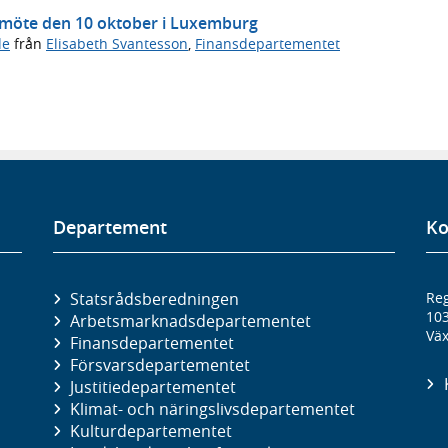
s möte den 10 oktober i Luxemburg
de
från
Elisabeth Svantesson
,
Finansdepartementet
Departement
Ko
Statsrådsberedningen
Reg
10
Arbetsmarknads­departementet
Väx
Finans­departementet
Försvars­departementet
Justitie­departementet
Klimat- och näringslivs­departementet
Kultur­departementet