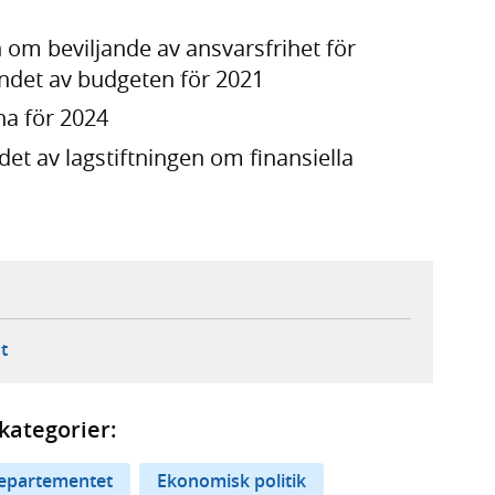
om beviljande av ansvarsfrihet för
det av budgeten för 2021
na för 2024
t av lagstiftningen om finansiella
ebbplats,
ern webbplats,
 ny flik, extern webbplats,
- öppnar din e-postklient,
t
kategorier:
epartementet
Ekonomisk politik