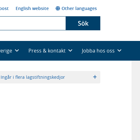
post
English website
Other languages
Sök
verige
Press & kontakt
Jobba hos oss
Ingår i flera lagstiftningskedjor