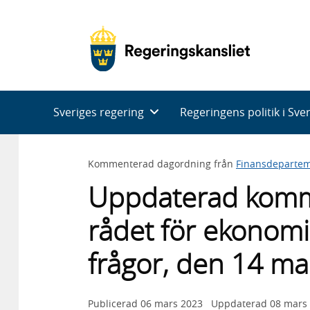
Huvudnavigering
Sveriges regering
Regeringens politik i Sve
Kommenterad dagordning från
Finansdepartem
Uppdaterad komm
rådet för ekonomi
frågor, den 14 m
Publicerad
06 mars 2023
Uppdaterad
08 mars