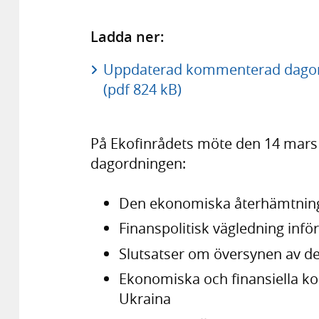
Ladda ner:
Uppdaterad kommenterad dagord
(pdf 824 kB)
På Ekofinrådets möte den 14 mars 
dagordningen:
Den ekonomiska återhämtning
Finanspolitisk vägledning infö
Slutsatser om översynen av d
Ekonomiska och finansiella k
Ukraina