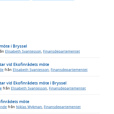
möte i Bryssel
rån
Elisabeth Svantesson
,
Finansdepartementet
tar vid Ekofinrådets möte
de
från
Elisabeth Svantesson
,
Finansdepartementet
tar vid Ekofinrådets möte i Bryssel
e
från
Elisabeth Svantesson
,
Finansdepartementet
ofinrådets möte
ande
från
Niklas Wykman
,
Finansdepartementet