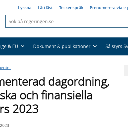
Lyssna
Lättläst
Teckenspråk
Prenumerera via e-
När
du
börjar
skriva
så
rige & EU
Dokument & publikationer
Så styrs S
framträder
en
lista
entet
med
sökförslag
enterad dagordning,
ska och finansiella
ars 2023
 2023