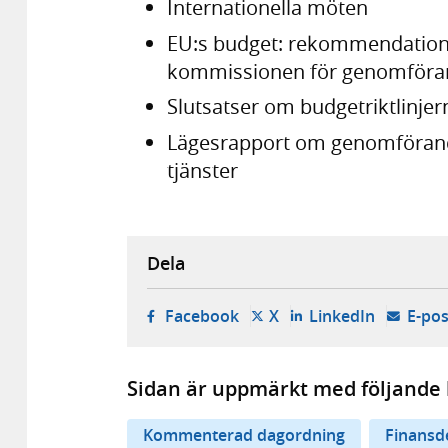
Internationella möten
EU:s budget: rekommendation 
kommissionen för genomföran
Slutsatser om budgetriktlinjer
Lägesrapport om genomförande
tjänster
Dela
- öppnas i ny flik, extern w
- öppnas i ny flik, ext
- öppnas i
Facebook
X
LinkedIn
E-pos
Sidan är uppmärkt med följande 
Kommenterad dagordning
Finansd