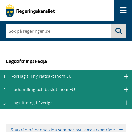
Me
När
Sö
du
börjar
skriva
så
framträder
en
Lagstiftningskedja
lista
med
Förslag till ny rättsakt inom EU
1
sökförslag
Förhandling och beslut inom EU
2
Lagstiftning i Sverige
3
Statsråd på denna sida som har bytt ansvarsområde