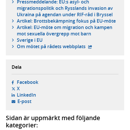
Pressmeddelande: EU:s asyl- och
migrationspolitik och Rysslands invasion av
Ukraina på agendan under RIF-råd i Bryssel
Artikel: Brottsbekämpning fokus på EU-möte
Artikel: EU-möte om migration och kampen
mot sexuella övergrepp mot barn
Sverige i EU
- extern webbplats,
Om mötet på rådets webbplats
Dela
- öppnas i ny flik, extern webbplats,
Facebook
- öppnas i ny flik, extern webbplats,
X
- öppnas i ny flik, extern webbplats,
LinkedIn
- öppnar din e-postklient,
E-post
Sidan är uppmärkt med följande
kategorier: